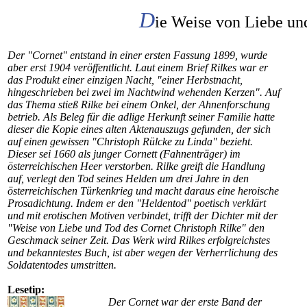
D
ie Weise von Liebe un
Der "Cornet" entstand in einer ersten Fassung 1899, wurde
aber erst 1904 veröffentlicht. Laut einem Brief Rilkes war er
das Produkt einer einzigen Nacht, "einer Herbstnacht,
hingeschrieben bei zwei im Nachtwind wehenden Kerzen". Auf
das Thema stieß Rilke bei einem Onkel, der Ahnenforschung
betrieb. Als Beleg für die adlige Herkunft seiner Familie hatte
dieser die Kopie eines alten Aktenauszugs gefunden, der sich
auf einen gewissen "Christoph Rülcke zu Linda" bezieht.
Dieser sei 1660 als junger Cornett (Fahnenträger) im
österreichischen Heer verstorben. Rilke greift die Handlung
auf, verlegt den Tod seines Helden um drei Jahre in den
österreichischen Türkenkrieg und macht daraus eine heroische
Prosadichtung. Indem er den "Heldentod" poetisch verklärt
und mit erotischen Motiven verbindet, trifft der Dichter mit der
"Weise von Liebe und Tod des Cornet Christoph Rilke" den
Geschmack seiner Zeit. Das Werk wird Rilkes erfolgreichstes
und bekanntestes Buch, ist aber wegen der Verherrlichung des
Soldatentodes umstritten.
Lesetip:
Der Cornet war der erste Band der