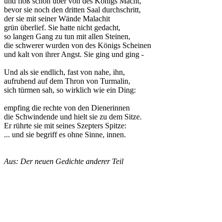
und floß schon über von des Königs Macht,
bevor sie noch den dritten Saal durchschritt,
der sie mit seiner Wände Malachit
grün überlief. Sie hatte nicht gedacht,
so langen Gang zu tun mit allen Steinen,
die schwerer wurden von des Königs Scheinen
und kalt von ihrer Angst. Sie ging und ging -
Und als sie endlich, fast von nahe, ihn,
aufruhend auf dem Thron von Turmalin,
sich türmen sah, so wirklich wie ein Ding:
empfing die rechte von den Dienerinnen
die Schwindende und hielt sie zu dem Sitze.
Er rührte sie mit seines Szepters Spitze:
... und sie begriff es ohne Sinne, innen.
Aus: Der neuen Gedichte anderer Teil