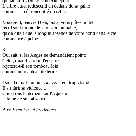
qui tantôt revient de son élan éperdu.
L'arbre aussi redescend en dedans de sa gaine
comme s'il eût rencontré un refus.
Vous seul, pauvre Dieu, jadis, vous prîtes un tel
recul sur la route de la misère humaine,
qu'on dirait que la longue absence de votre bond dans le ciel
commence à peine.
3
Qui sait, si les Anges ne demandaient point:
Celui, quand la mort l'enserre,
rejettera-t-il son tombeau loin
comme un manteau de terre?
Dans la mort qui nous glace, il eut trop chaud:
Il y mûrit sa violence...
Caressons lentement sur l'Agneau
la laine de son absence.
Aus: Exercises et Évidences