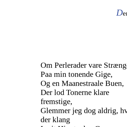
D
e
Om Perlerader vare Str
æ
ng
Paa min tonende Gige,
Og en Maanestraale Buen,
Der lod Tonerne klare
fremstige,
Glemmer jeg dog aldrig, h
der klang