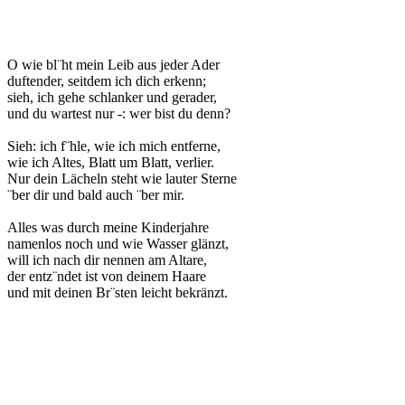
O wie bl¨ht mein Leib aus jeder Ader
duftender, seitdem ich dich erkenn;
sieh, ich gehe schlanker und gerader,
und du wartest nur -: wer bist du denn?
Sieh: ich f¨hle, wie ich mich entferne,
wie ich Altes, Blatt um Blatt, verlier.
Nur dein Lächeln steht wie lauter Sterne
¨ber dir und bald auch ¨ber mir.
Alles was durch meine Kinderjahre
namenlos noch und wie Wasser glänzt,
will ich nach dir nennen am Altare,
der entz¨ndet ist von deinem Haare
und mit deinen Br¨sten leicht bekränzt.