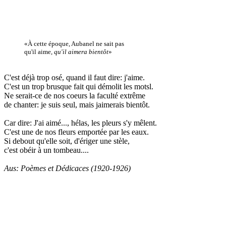
«À cette époque, Aubanel ne sait pas
qu'il aime,
qu'il aimera bientôt
»
C'est déjà trop osé, quand il faut dire: j'aime.
C'est un trop brusque fait qui démolit les motsl.
Ne serait-ce de nos coeurs la faculté extrême
de chanter: je suis seul, mais jaimerais bientôt.
Car dire: J'ai aimé..., hélas, les pleurs s'y mêlent.
C'est une de nos fleurs emportée par les eaux.
Si debout qu'elle soit, d'ériger une stèle,
c'est obéir à un tombeau....
Aus: Poèmes et Dédicaces (1920-1926)