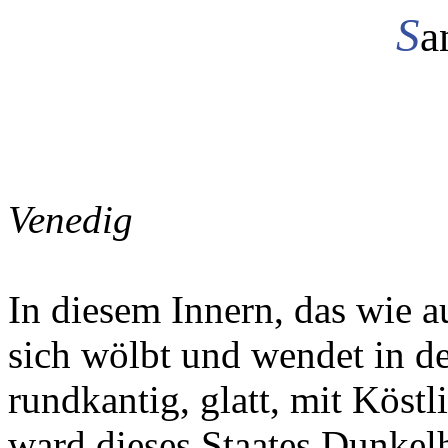
S
a
Venedig
In diesem Innern, das wie a
sich wölbt und wendet in d
rundkantig, glatt, mit Köstli
ward dieses Staates Dunkelh