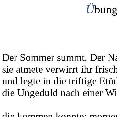
Ü
bung
Der Sommer summt. Der Na
sie atmete verwirrt ihr frisc
und legte in die triftige Etü
die Ungeduld nach einer Wir
die kommen konnte: morgen