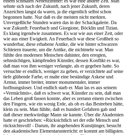
einem schmalen Nebenzimmer: es war eine andere Zeit. Man
sehnte sich nach der Zukunft, nach jener Zukunft, deren
Anzeichen langst da waren, ja die eigentlich selbst schon
begonnen hatte. Nur daß es die meisten nicht merkten.
Unvergeßliche Stunden waren das in der Schackgalerie. Da
war Zukunft: Feuerbach und Giorgione, Böcklin und Tizian.
Es klang irgendwie zusammen. Es war wie aus einer Zeit, oder
wie aus einer Ewigkeit. An Feuerbach war diese Großheit so
wunderbar, diese erhabene Antike, die wie hinter schwarzen
Schleiern trauerte, um die Antike, die nichtmehr war. Man
fühlte den modernen Menschen dahinter, den erregten,
sehnsüchtigen, kämpfenden Künstler, dessen Konflikt es war,
daß man von ihm weniger verlangte, als er gegeben hatte. So
versuchte er endlich, weniger zu geben, er verzichtete auf seine
tiefe glühende Farbe, er malte eine beständige Askese und
Armut, immer breiter, immer monumentaler, immer
hoffnungsloser. Und endlich starb er. Man las es aus seinem
»Vermächtnis«, daß es schwer war, Künstler zu sein, daß man
das Leben groß fassen konnte, aber es zerrann einem zwischen
den Fingern, wie ein wenig Erde, als ob es das Bestreben hätte,
klein zu sein. Man fühlte, daß es hundert Gefahren gab und
daß dieser merkwürdige Mann sie kannte. Über die Akademien
hatte er geschrieben: »Rücksichtlich sei der edle Mensch und
rücksichtsvoll! - Darum, ihr angehenden Kunstjünger, besucht
den akademischen Elementarunterricht: er kommt am billigsten.