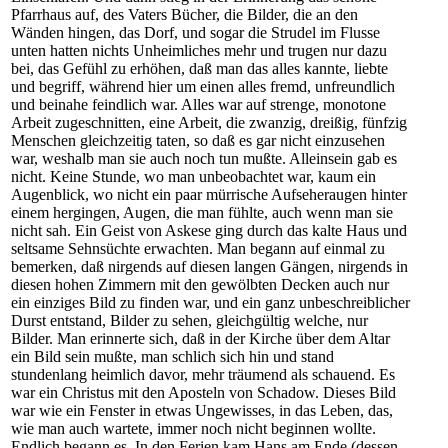
Pfarrhaus auf, des Vaters Bücher, die Bilder, die an den
Wänden hingen, das Dorf, und sogar die Strudel im Flusse
unten hatten nichts Unheimliches mehr und trugen nur dazu
bei, das Gefühl zu erhöhen, daß man das alles kannte, liebte
und begriff, während hier um einen alles fremd, unfreundlich
und beinahe feindlich war. Alles war auf strenge, monotone
Arbeit zugeschnitten, eine Arbeit, die zwanzig, dreißig, fünfzig
Menschen gleichzeitig taten, so daß es gar nicht einzusehen
war, weshalb man sie auch noch tun mußte. Alleinsein gab es
nicht. Keine Stunde, wo man unbeobachtet war, kaum ein
Augenblick, wo nicht ein paar mürrische Aufseheraugen hinter
einem hergingen, Augen, die man fühlte, auch wenn man sie
nicht sah. Ein Geist von Askese ging durch das kalte Haus und
seltsame Sehnsüchte erwachten. Man begann auf einmal zu
bemerken, daß nirgends auf diesen langen Gängen, nirgends in
diesen hohen Zimmern mit den gewölbten Decken auch nur
ein einziges Bild zu finden war, und ein ganz unbeschreiblicher
Durst entstand, Bilder zu sehen, gleichgültig welche, nur
Bilder. Man erinnerte sich, daß in der Kirche über dem Altar
ein Bild sein mußte, man schlich sich hin und stand
stundenlang heimlich davor, mehr träumend als schauend. Es
war ein Christus mit den Aposteln von Schadow. Dieses Bild
war wie ein Fenster in etwas Ungewisses, in das Leben, das,
wie man auch wartete, immer noch nicht beginnen wollte.
Endlich begann es. In den Ferien kam Hans am Ende (dessen