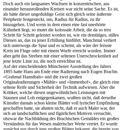
Doch auch ein langsames Wachsen in konzentrischen, aus
einander herausrollenden Kreisen war nicht seine Sache. Es ist,
als hätte dieser ungeduldige Geist sich gleich seine äußerste
Peripherie festgesteckt, um, Radius für Radius, zu ihr
hinzugehen. Und wenn in dem einen eine fast unerhörte
Kühnheit liegt, so mutet die kolossale Arbeit, die da so treu
Schritt für Schritt geleistet worden ist, wie ein demütiges, stilles
Dienen an, das zu jener Erfüllung hinführt. Manchmal verliert
sich unterwegs die Spur und es scheint, als wäre der fernste
Kreis im Fluge oder mit einem Wurfe erreicht worden. Immer
aber geht das Streben mit einer seltenen Unerschrockenheit auf
jene letzte Linie zu, die noch erreichbar ist.
Auf der entscheidenden Münchener Ausstellung des Jahres
1895 hatte Hans am Ende eine Radierung nach Eugen Brachts
»Grabmal Hannibals« und die zwei großen
Originalradierungen »Mühle« und »Immenhof«, die gleich eine
seltene Reife und Sicherheit der Technik aufwiesen. Aber die
Kritiker, welche diesen ungewöhnlichen Leistungen mit
Staunen und Lob entgegenkamen, wußten nicht, daß derselbe
Künstler damals schon kleine Blätter voll lyrischer Empfindung
geschaffen hatte, sie ahnten nicht, daß er auch Maler war, der
sich an landschaftlichen und figürlichen Motiven versuchte,
obzwar die Nachbildung des Brachtschen Gemäldes ein großes
Verständnis für das Wesen malerischer Werte verriet. Er wurde
zunächst nur durch jene großen Blätter bekannt, die bereits von