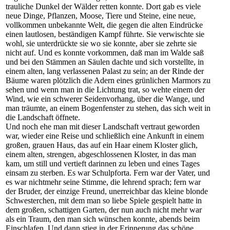
trauliche Dunkel der Wälder retten konnte. Dort gab es viele
neue Dinge, Pflanzen, Moose, Tiere und Steine, eine neue,
vollkommen unbekannte Welt, die gegen die alten Eindrücke
einen lautlosen, beständigen Kampf führte. Sie verwischte sie
wohl, sie unterdrückte sie wo sie konnte, aber sie zehrte sie
nicht auf. Und es konnte vorkommen, daß man im Walde saß
und bei den Stämmen an Säulen dachte und sich vorstellte, in
einem alten, lang verlassenen Palast zu sein; an der Rinde der
Bäume waren plötzlich die Adern eines grünlichen Marmors zu
sehen und wenn man in die Lichtung trat, so wehte einem der
Wind, wie ein schwerer Seidenvorhang, über die Wange, und
man träumte, an einem Bogenfenster zu stehen, das sich weit in
die Landschaft öffnete.
Und noch ehe man mit dieser Landschaft vertraut geworden
war, wieder eine Reise und schließlich eine Ankunft in einem
großen, grauen Haus, das auf ein Haar einem Kloster glich,
einem alten, strengen, abgeschlossenen Kloster, in das man
kam, um still und vertieft darinnen zu leben und eines Tages
einsam zu sterben. Es war Schulpforta. Fern war der Vater, und
es war nichtmehr seine Stimme, die lehrend sprach; fern war
der Bruder, der einzige Freund, unerreichbar das kleine blonde
Schwesterchen, mit dem man so liebe Spiele gespielt hatte in
dem großen, schattigen Garten, der nun auch nicht mehr war
als ein Traum, den man sich wünschen konnte, abends beim
Einschlafen. Und dann stieg in der Erinnerung das schöne