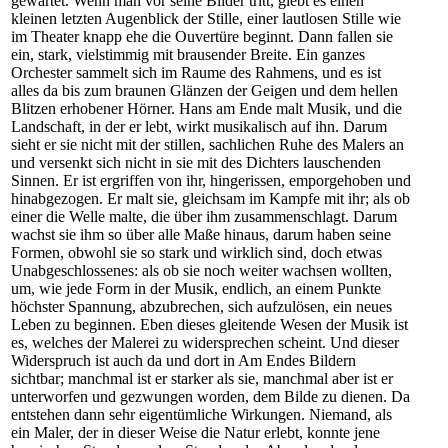
gewartet. Wenn man vor seine Bilder tritt, giebt es einen
kleinen letzten Augenblick der Stille, einer lautlosen Stille wie
im Theater knapp ehe die Ouvertüre beginnt. Dann fallen sie
ein, stark, vielstimmig mit brausender Breite. Ein ganzes
Orchester sammelt sich im Raume des Rahmens, und es ist
alles da bis zum braunen Glänzen der Geigen und dem hellen
Blitzen erhobener Hörner. Hans am Ende malt Musik, und die
Landschaft, in der er lebt, wirkt musikalisch auf ihn. Darum
sieht er sie nicht mit der stillen, sachlichen Ruhe des Malers an
und versenkt sich nicht in sie mit des Dichters lauschenden
Sinnen. Er ist ergriffen von ihr, hingerissen, emporgehoben und
hinabgezogen. Er malt sie, gleichsam im Kampfe mit ihr; als ob
einer die Welle malte, die über ihm zusammenschlagt. Darum
wachst sie ihm so über alle Maße hinaus, darum haben seine
Formen, obwohl sie so stark und wirklich sind, doch etwas
Unabgeschlossenes: als ob sie noch weiter wachsen wollten,
um, wie jede Form in der Musik, endlich, an einem Punkte
höchster Spannung, abzubrechen, sich aufzulösen, ein neues
Leben zu beginnen. Eben dieses gleitende Wesen der Musik ist
es, welches der Malerei zu widersprechen scheint. Und dieser
Widerspruch ist auch da und dort in Am Endes Bildern
sichtbar; manchmal ist er starker als sie, manchmal aber ist er
unterworfen und gezwungen worden, dem Bilde zu dienen. Da
entstehen dann sehr eigentümliche Wirkungen. Niemand, als
ein Maler, der in dieser Weise die Natur erlebt, konnte jene