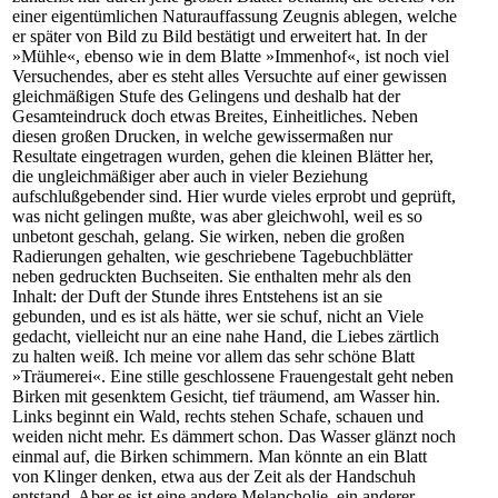
einer eigentümlichen Naturauffassung Zeugnis ablegen, welche
er später von Bild zu Bild bestätigt und erweitert hat. In der
»Mühle«, ebenso wie in dem Blatte »Immenhof«, ist noch viel
Versuchendes, aber es steht alles Versuchte auf einer gewissen
gleichmäßigen Stufe des Gelingens und deshalb hat der
Gesamteindruck doch etwas Breites, Einheitliches. Neben
diesen großen Drucken, in welche gewissermaßen nur
Resultate eingetragen wurden, gehen die kleinen Blätter her,
die ungleichmäßiger aber auch in vieler Beziehung
aufschlußgebender sind. Hier wurde vieles erprobt und geprüft,
was nicht gelingen mußte, was aber gleichwohl, weil es so
unbetont geschah, gelang. Sie wirken, neben die großen
Radierungen gehalten, wie geschriebene Tagebuchblätter
neben gedruckten Buchseiten. Sie enthalten mehr als den
Inhalt: der Duft der Stunde ihres Entstehens ist an sie
gebunden, und es ist als hätte, wer sie schuf, nicht an Viele
gedacht, vielleicht nur an eine nahe Hand, die Liebes zärtlich
zu halten weiß. Ich meine vor allem das sehr schöne Blatt
»Träumerei«. Eine stille geschlossene Frauengestalt geht neben
Birken mit gesenktem Gesicht, tief träumend, am Wasser hin.
Links beginnt ein Wald, rechts stehen Schafe, schauen und
weiden nicht mehr. Es dämmert schon. Das Wasser glänzt noch
einmal auf, die Birken schimmern. Man könnte an ein Blatt
von Klinger denken, etwa aus der Zeit als der Handschuh
entstand. Aber es ist eine andere Melancholie, ein anderer