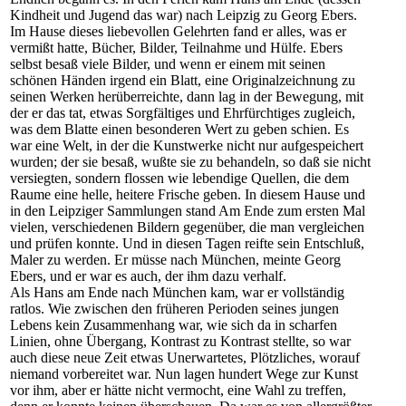
Kindheit und Jugend das war) nach Leipzig zu Georg Ebers.
Im Hause dieses liebevollen Gelehrten fand er alles, was er
vermißt hatte, Bücher, Bilder, Teilnahme und Hülfe. Ebers
selbst besaß viele Bilder, und wenn er einem mit seinen
schönen Händen irgend ein Blatt, eine Originalzeichnung zu
seinen Werken herüberreichte, dann lag in der Bewegung, mit
der er das tat, etwas Sorgfältiges und Ehrfürchtiges zugleich,
was dem Blatte einen besonderen Wert zu geben schien. Es
war eine Welt, in der die Kunstwerke nicht nur aufgespeichert
wurden; der sie besaß, wußte sie zu behandeln, so daß sie nicht
versiegten, sondern flossen wie lebendige Quellen, die dem
Raume eine helle, heitere Frische geben. In diesem Hause und
in den Leipziger Sammlungen stand Am Ende zum ersten Mal
vielen, verschiedenen Bildern gegenüber, die man vergleichen
und prüfen konnte. Und in diesen Tagen reifte sein Entschluß,
Maler zu werden. Er müsse nach München, meinte Georg
Ebers, und er war es auch, der ihm dazu verhalf.
Als Hans am Ende nach München kam, war er vollständig
ratlos. Wie zwischen den früheren Perioden seines jungen
Lebens kein Zusammenhang war, wie sich da in scharfen
Linien, ohne Übergang, Kontrast zu Kontrast stellte, so war
auch diese neue Zeit etwas Unerwartetes, Plötzliches, worauf
niemand vorbereitet war. Nun lagen hundert Wege zur Kunst
vor ihm, aber er hätte nicht vermocht, eine Wahl zu treffen,