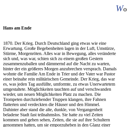
W
o
Hans am Ende
1870. Der Krieg. Durch Deutschland ging etwas wie eine
Erwartung. Große Begebenheiten lagen in der Luft, Umstürze,
Stürme, Morgenröten. Alles war in Bewegung, alles veränderte
sich und, was war, schien sich zu einem großen Gestern
zusammenzuballen und dämmernd auf die Nacht zu warten,
hinter der ein größeres Morgen anzubrechen versprach. Damals
wohnte die Familie Am Ende in Trier und der Vater war Pastor
einer beinahe rein militärischen Gemeinde. Der Krieg, das war
es, was jeden Tag ausfüllte, umformte, zu etwas Unerwartetem
umgestaltete. Möglichkeiten tauchten auf und verschwanden
wieder, um neuen Möglichkeiten Platz zu machen. Die
Trompeten durchziehender Truppen klangen, ihre Fahnen
flatterten und verdeckten die Häuser und den Himmel.
Dahinter aber stand die alte, dunkle, von Vergangenheit
beladene Stadt fast teilnahmslos. Sie hatte zu viel Zeiten
kommen und gehen sehen, Zeiten, die sie auf ihre Schultern
genommen hatten, um sie emporzuheben in den Glanz einer