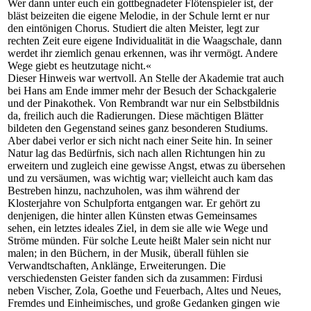
Wer dann unter euch ein gottbegnadeter Flötenspieler ist, der
bläst beizeiten die eigene Melodie, in der Schule lernt er nur
den eintönigen Chorus. Studiert die alten Meister, legt zur
rechten Zeit eure eigene Individualität in die Waagschale, dann
werdet ihr ziemlich genau erkennen, was ihr vermögt. Andere
Wege giebt es heutzutage nicht.«
Dieser Hinweis war wertvoll. An Stelle der Akademie trat auch
bei Hans am Ende immer mehr der Besuch der Schackgalerie
und der Pinakothek. Von Rembrandt war nur ein Selbstbildnis
da, freilich auch die Radierungen. Diese mächtigen Blätter
bildeten den Gegenstand seines ganz besonderen Studiums.
Aber dabei verlor er sich nicht nach einer Seite hin. In seiner
Natur lag das Bedürfnis, sich nach allen Richtungen hin zu
erweitern und zugleich eine gewisse Angst, etwas zu übersehen
und zu versäumen, was wichtig war; vielleicht auch kam das
Bestreben hinzu, nachzuholen, was ihm während der
Klosterjahre von Schulpforta entgangen war. Er gehört zu
denjenigen, die hinter allen Künsten etwas Gemeinsames
sehen, ein letztes ideales Ziel, in dem sie alle wie Wege und
Ströme münden. Für solche Leute heißt Maler sein nicht nur
malen; in den Büchern, in der Musik, überall fühlen sie
Verwandtschaften, Anklänge, Erweiterungen. Die
verschiedensten Geister fanden sich da zusammen: Firdusi
neben Vischer, Zola, Goethe und Feuerbach, Altes und Neues,
Fremdes und Einheimisches, und große Gedanken gingen wie