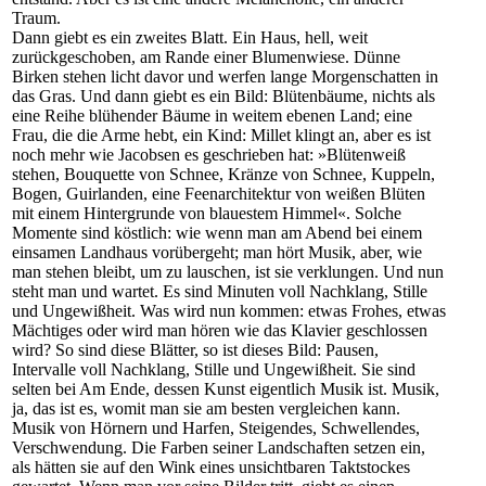
Traum.
Dann giebt es ein zweites Blatt. Ein Haus, hell, weit
zurückgeschoben, am Rande einer Blumenwiese. Dünne
Birken stehen licht davor und werfen lange Morgenschatten in
das Gras. Und dann giebt es ein Bild: Blütenbäume, nichts als
eine Reihe blühender Bäume in weitem ebenen Land; eine
Frau, die die Arme hebt, ein Kind: Millet klingt an, aber es ist
noch mehr wie Jacobsen es geschrieben hat: »Blütenweiß
stehen, Bouquette von Schnee, Kränze von Schnee, Kuppeln,
Bogen, Guirlanden, eine Feenarchitektur von weißen Blüten
mit einem Hintergrunde von blauestem Himmel«. Solche
Momente sind köstlich: wie wenn man am Abend bei einem
einsamen Landhaus vorübergeht; man hört Musik, aber, wie
man stehen bleibt, um zu lauschen, ist sie verklungen. Und nun
steht man und wartet. Es sind Minuten voll Nachklang, Stille
und Ungewißheit. Was wird nun kommen: etwas Frohes, etwas
Mächtiges oder wird man hören wie das Klavier geschlossen
wird? So sind diese Blätter, so ist dieses Bild: Pausen,
Intervalle voll Nachklang, Stille und Ungewißheit. Sie sind
selten bei Am Ende, dessen Kunst eigentlich Musik ist. Musik,
ja, das ist es, womit man sie am besten vergleichen kann.
Musik von Hörnern und Harfen, Steigendes, Schwellendes,
Verschwendung. Die Farben seiner Landschaften setzen ein,
als hätten sie auf den Wink eines unsichtbaren Taktstockes