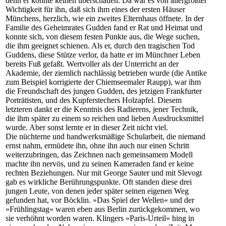
denn er konnte keinen überschauen. Da war es von allergrößter
Wichtigkeit für ihn, daß sich ihm eines der ersten Häuser
Münchens, herzlich, wie ein zweites Elternhaus öffnete. In der
Familie des Geheimrates Gudden fand er Rat und Heimat und
konnte sich, von diesem festen Punkte aus, die Wege suchen,
die ihm geeignet schienen. Als er, durch den tragischen Tod
Guddens, diese Stütze verlor, da hatte er im Münchner Leben
bereits Fuß gefaßt. Wertvoller als der Unterricht an der
Akademie, der ziemlich nachlässig betrieben wurde (die Antike
zum Beispiel korrigierte der Chiemseemaler Raupp), war ihm
die Freundschaft des jungen Gudden, des jetzigen Frankfurter
Porträtisten, und des Kupferstechers Holzapfel. Diesem
letzteren dankt er die Kenntnis des Radierens, jener Technik,
die ihm später zu einem so reichen und lieben Ausdrucksmittel
wurde. Aber sonst lernte er in dieser Zeit nicht viel.
Die nüchterne und handwerksmäßige Schularbeit, die niemand
ernst nahm, ermüdete ihn, ohne ihn auch nur einen Schritt
weiterzubringen, das Zeichnen nach gemeinsamem Modell
machte ihn nervös, und zu seinen Kameraden fand er keine
rechten Beziehungen. Nur mit George Sauter und mit Slevogt
gab es wirkliche Berührungspunkte. Oft standen diese drei
jungen Leute, von denen jeder später seinen eigenen Weg
gefunden hat, vor Böcklin. »Das Spiel der Wellen« und der
»Frühlingstag« waren eben aus Berlin zurückgekommen, wo
sie verhöhnt worden waren. Klingers »Paris-Urteil« hing in