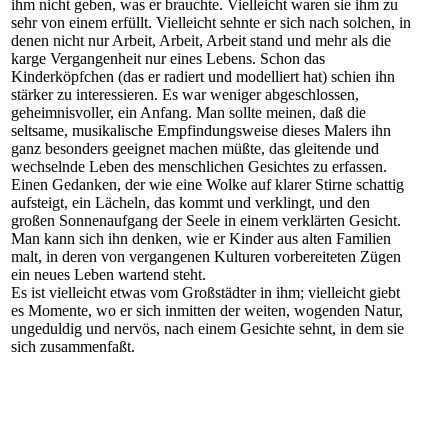
ihm nicht geben, was er brauchte. Vielleicht waren sie ihm zu
sehr von einem erfüllt. Vielleicht sehnte er sich nach solchen, in
denen nicht nur Arbeit, Arbeit, Arbeit stand und mehr als die
karge Vergangenheit nur eines Lebens. Schon das
Kinderköpfchen (das er radiert und modelliert hat) schien ihn
stärker zu interessieren. Es war weniger abgeschlossen,
geheimnisvoller, ein Anfang. Man sollte meinen, daß die
seltsame, musikalische Empfindungsweise dieses Malers ihn
ganz besonders geeignet machen müßte, das gleitende und
wechselnde Leben des menschlichen Gesichtes zu erfassen.
Einen Gedanken, der wie eine Wolke auf klarer Stirne schattig
aufsteigt, ein Lächeln, das kommt und verklingt, und den
großen Sonnenaufgang der Seele in einem verklärten Gesicht.
Man kann sich ihn denken, wie er Kinder aus alten Familien
malt, in deren von vergangenen Kulturen vorbereiteten Zügen
ein neues Leben wartend steht.
Es ist vielleicht etwas vom Großstädter in ihm; vielleicht giebt
es Momente, wo er sich inmitten der weiten, wogenden Natur,
ungeduldig und nervös, nach einem Gesichte sehnt, in dem sie
sich zusammenfaßt.