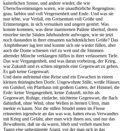
kaiserlichen Sonne, und andere wieder, die wie
Überschwemmungen waren, wie unaufhörliche Regengüsse,
grau, farblos und voll Vergessenheit und Ende. Und was sie
nun lebte, war Verfall, ein Greisentum voll Größe und
Erinnerungen, in sich versunken und ungern gestört. Was
konnte kommen, was diese marmornen Paläste übertraf, deren
einzelne sieche Säulen Jahrhunderte aufwogen, wie sie jetzt
noch dastanden in ihrer einsamen nachdenklichen Größe? Das
Amphitheater lag leer und konnte sich nie wieder füllen, aber
auch die Dome schienen viel zu weit und die Stimmen
alternder Mönche verklangen hilflos in ihrer verlassenen Tiefe.
Das war Vergangenheit, und was daran vorbeizog, der Krieg,
war Zukunft und es schien nirgends eine Gegenwart zu geben.
Es gab keine Gegenwart.
Und dann aufeinmal eine Reise und ein Erwachen in einem
kleinen thüringischen Dorfe. Ungewohnte Stille, weiße Häuser,
ein Gutshof, ein Pfarrhaus mit großem Garten, der Himmel, die
Erde: keine Vergangenheit, keine Zukunft, nichts als
Gegenwart. Ruhige, einfache, nüchterne Gegenwart, die flach
dahinfloß, ohne Wind, ohne Wellen in breiten Ufern, man
merkte es kaum. Nur die stillen Strudel unten im Flusse
erinnerten irgendwie an das was war, hatten etwas Verwandtes
mit Krieg und Gefahr, aber man wich ihnen aus, und nur das
Bewußtsein, daß sie da waren, blieb und verlieh manchen
Tagen eine unbestimmte Angst, vor der man sich in das