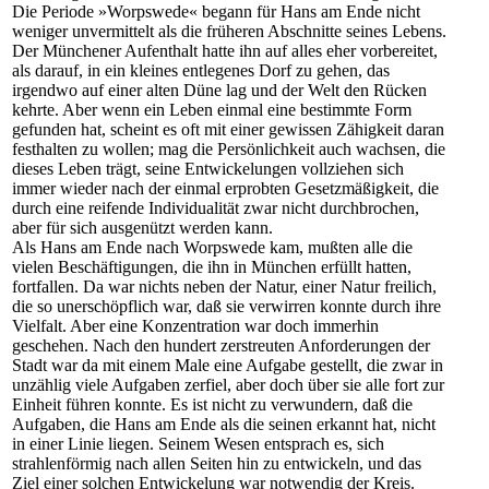
Die Periode »Worpswede« begann für Hans am Ende nicht
weniger unvermittelt als die früheren Abschnitte seines Lebens.
Der Münchener Aufenthalt hatte ihn auf alles eher vorbereitet,
als darauf, in ein kleines entlegenes Dorf zu gehen, das
irgendwo auf einer alten Düne lag und der Welt den Rücken
kehrte. Aber wenn ein Leben einmal eine bestimmte Form
gefunden hat, scheint es oft mit einer gewissen Zähigkeit daran
festhalten zu wollen; mag die Persönlichkeit auch wachsen, die
dieses Leben trägt, seine Entwickelungen vollziehen sich
immer wieder nach der einmal erprobten Gesetzmäßigkeit, die
durch eine reifende Individualität zwar nicht durchbrochen,
aber für sich ausgenützt werden kann.
Als Hans am Ende nach Worpswede kam, mußten alle die
vielen Beschäftigungen, die ihn in München erfüllt hatten,
fortfallen. Da war nichts neben der Natur, einer Natur freilich,
die so unerschöpflich war, daß sie verwirren konnte durch ihre
Vielfalt. Aber eine Konzentration war doch immerhin
geschehen. Nach den hundert zerstreuten Anforderungen der
Stadt war da mit einem Male eine Aufgabe gestellt, die zwar in
unzählig viele Aufgaben zerfiel, aber doch über sie alle fort zur
Einheit führen konnte. Es ist nicht zu verwundern, daß die
Aufgaben, die Hans am Ende als die seinen erkannt hat, nicht
in einer Linie liegen. Seinem Wesen entsprach es, sich
strahlenförmig nach allen Seiten hin zu entwickeln, und das
Ziel einer solchen Entwickelung war notwendig der Kreis.