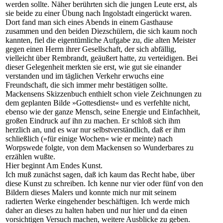
werden sollte. Näher berührten sich die jungen Leute erst, als
sie beide zu einer Übung nach Ingolstadt eingerückt waren.
Dort fand man sich eines Abends in einem Gasthause
zusammen und den beiden Diezschülern, die sich kaum noch
kannten, fiel die eigentümliche Aufgabe zu, die alten Meister
gegen einen Herrn ihrer Gesellschaft, der sich abfällig,
vielleicht über Rembrandt, geäußert hatte, zu verteidigen. Bei
dieser Gelegenheit merkten sie erst, wie gut sie einander
verstanden und im täglichen Verkehr erwuchs eine
Freundschaft, die sich immer mehr bestätigen sollte.
Mackensens Skizzenbuch enthielt schon viele Zeichnungen zu
dem geplanten Bilde »Gottesdienst« und es verfehlte nicht,
ebenso wie der ganze Mensch, seine Energie und Einfachheit,
großen Eindruck auf ihn zu machen. Er schloß sich ihm
herzlich an, und es war nur selbstverständlich, daß er ihm
schließlich (»für einige Wochen« wie er meinte) nach
Worpswede folgte, von dem Mackensen so Wunderbares zu
erzählen wußte.
Hier beginnt Am Endes Kunst.
Ich muß zunächst sagen, daß ich kaum das Recht habe, über
diese Kunst zu schreiben. Ich kenne nur vier oder fünf von den
Bildern dieses Malers und konnte mich nur mit seinem
radierten Werke eingehender beschäftigen. Ich werde mich
daher an dieses zu halten haben und nur hier und da einen
vorsichtigen Versuch machen, weitere Ausblicke zu geben.