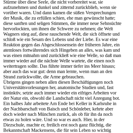
Stürme über diese Seele, die nicht vorbereitet war, sie
aufzunehmen und dunkel und zitternd zurückblieb, wenn sie
vorüber waren. Und dann kamen die süßen Versprechungen
der Musik, die zu erfüllen schien, ehe man gewünscht hatte;
diese sanften und seligen Stimmen, die immer neue Sehnsüchte
hervorlockten, um ihnen die Schwere zu nehmen; die Welt
Wagners stieg auf, diese rauschende Welt, die sich öffnete und
schloß wie ein Sesam des Lebens und der Liebe. Es war eine
Reaktion gegen das Abgeschlossensein der früheren Jahre, ein
atemloses fortwährendes sich Hingeben an alles, was kam und
was einen mitnahm und zurückließ wie eine Welle, so daß man
immer wieder auf die nächste Welle wartete, die einen noch
weitertragen sollte. Das führte immer tiefer ins Meer hinaus;
aber auch das war gut: denn man lernte, wenn man an den
Strand zurückwollte, die Arme gebrauchen.
Übrigens gingen neben allen diesen Beschäftigungen noch
Universitätsvorlesungen her, anatomische Studien und, fast
instinktiv, setzte auch immer wieder ein eifriges Arbeiten vor
der Natur ein, obwohl die Landschaft nicht viel Anregung bot.
Ein halbes Jahr arbeitete Am Ende bei Keller in Karlsruhe in
der Nachbarschaft von Baisch und Schönleber, kehrte aber
doch wieder nach München zurück, als ob für ihn da noch
etwas zu holen wäre. Und so war es auch. Hier, in der
Diezschule, machte er, freilich erst noch ganz flüchtig, die
Bekanntschaft Mackensens, die für sein Leben so wichtig