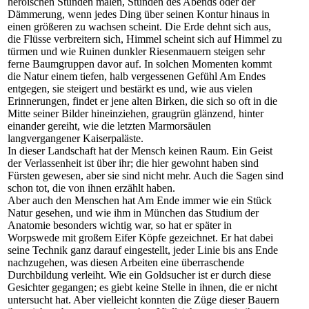
heroischen Stunden malen, Stunden des Abends oder der
Dämmerung, wenn jedes Ding über seinen Kontur hinaus in
einen größeren zu wachsen scheint. Die Erde dehnt sich aus,
die Flüsse verbreitern sich, Himmel scheint sich auf Himmel zu
türmen und wie Ruinen dunkler Riesenmauern steigen sehr
ferne Baumgruppen davor auf. In solchen Momenten kommt
die Natur einem tiefen, halb vergessenen Gefühl Am Endes
entgegen, sie steigert und bestärkt es und, wie aus vielen
Erinnerungen, findet er jene alten Birken, die sich so oft in die
Mitte seiner Bilder hineinziehen, graugrün glänzend, hinter
einander gereiht, wie die letzten Marmorsäulen
langvergangener Kaiserpaläste.
In dieser Landschaft hat der Mensch keinen Raum. Ein Geist
der Verlassenheit ist über ihr; die hier gewohnt haben sind
Fürsten gewesen, aber sie sind nicht mehr. Auch die Sagen sind
schon tot, die von ihnen erzählt haben.
Aber auch den Menschen hat Am Ende immer wie ein Stück
Natur gesehen, und wie ihm in München das Studium der
Anatomie besonders wichtig war, so hat er später in
Worpswede mit großem Eifer Köpfe gezeichnet. Er hat dabei
seine Technik ganz darauf eingestellt, jeder Linie bis ans Ende
nachzugehen, was diesen Arbeiten eine überraschende
Durchbildung verleiht. Wie ein Goldsucher ist er durch diese
Gesichter gegangen; es giebt keine Stelle in ihnen, die er nicht
untersucht hat. Aber vielleicht konnten die Züge dieser Bauern