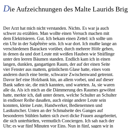
D
ie Aufzeichnungen des Malte Laurids Bri
Der Arzt hat mich nicht verstanden. Nichts. Es war ja auch
schwer zu erzählen. Man wollte einen Versuch machen mit
dem Elektrisieren. Gut. Ich bekam einen Zettel: ich sollte um
ein Uhr in der Salpêtrère sein. Ich war dort. Ich mußte lange an
verschiedenen Baracken vorüber, durch mehrere Höfe gehen,
in denen da und dort Leute mit weißen Hauben wie Sträflinge
unter den leeren Bäumen standen. Endlich kam ich in einen
langen, dunklen, gangartigen Raum, der auf der einen Seite
vier Fenster aus mattem, grünlichem Glase hatte, eines vom
anderen durch eine breite, schwarze Zwischenwand getrennt.
Davor lief eine Holzbank hin, an allem vorbei, und auf dieser
Bank saßen sie, die mich kannten, und warteten. Ja, sie waren
alle da. Als ich mich an die Dämmerung des Raumes gewöhnt
hatte, merkte ich, daß unter denen, welche Schulter an Schulter
in endloser Reihe dasaßen, auch einige andere Leute sein
konnten, kleine Leute, Handwerker, Bedienernnen und
Lastkutscher. Unten an der Schmalseite des Ganges auf
besonderen Stühlen hatten sich zwei dicke Frauen ausgebreitet,
die sich unterhielten, vermutlich Conciergen. Ich sah nach der
Uhr; es war fünf Minuten vor Eins. Nun in fünf, sagen wir in