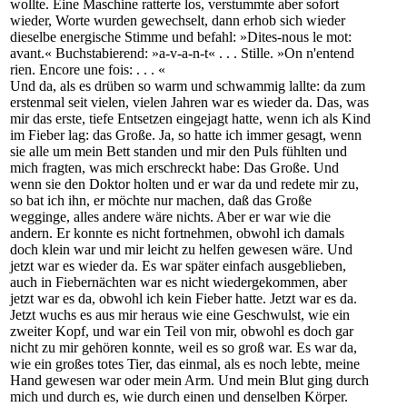
wollte. Eine Maschine ratterte los, verstummte aber sofort
wieder, Worte wurden gewechselt, dann erhob sich wieder
dieselbe energische Stimme und befahl: »Dites-nous le mot:
avant.« Buchstabierend: »a-v-a-n-t« . . . Stille. »On n'entend
rien. Encore une fois: . . . «
Und da, als es drüben so warm und schwammig lallte: da zum
erstenmal seit vielen, vielen Jahren war es wieder da. Das, was
mir das erste, tiefe Entsetzen eingejagt hatte, wenn ich als Kind
im Fieber lag: das Große. Ja, so hatte ich immer gesagt, wenn
sie alle um mein Bett standen und mir den Puls fühlten und
mich fragten, was mich erschreckt habe: Das Große. Und
wenn sie den Doktor holten und er war da und redete mir zu,
so bat ich ihn, er möchte nur machen, daß das Große
wegginge, alles andere wäre nichts. Aber er war wie die
andern. Er konnte es nicht fortnehmen, obwohl ich damals
doch klein war und mir leicht zu helfen gewesen wäre. Und
jetzt war es wieder da. Es war später einfach ausgeblieben,
auch in Fiebernächten war es nicht wiedergekommen, aber
jetzt war es da, obwohl ich kein Fieber hatte. Jetzt war es da.
Jetzt wuchs es aus mir heraus wie eine Geschwulst, wie ein
zweiter Kopf, und war ein Teil von mir, obwohl es doch gar
nicht zu mir gehören konnte, weil es so groß war. Es war da,
wie ein großes totes Tier, das einmal, als es noch lebte, meine
Hand gewesen war oder mein Arm. Und mein Blut ging durch
mich und durch es, wie durch einen und denselben Körper.