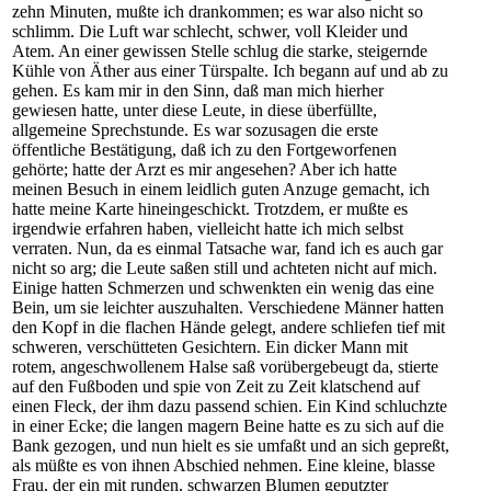
zehn Minuten, mußte ich drankommen; es war also nicht so
schlimm. Die Luft war schlecht, schwer, voll Kleider und
Atem. An einer gewissen Stelle schlug die starke, steigernde
Kühle von Äther aus einer Türspalte. Ich begann auf und ab zu
gehen. Es kam mir in den Sinn, daß man mich hierher
gewiesen hatte, unter diese Leute, in diese überfüllte,
allgemeine Sprechstunde. Es war sozusagen die erste
öffentliche Bestätigung, daß ich zu den Fortgeworfenen
gehörte; hatte der Arzt es mir angesehen? Aber ich hatte
meinen Besuch in einem leidlich guten Anzuge gemacht, ich
hatte meine Karte hineingeschickt. Trotzdem, er mußte es
irgendwie erfahren haben, vielleicht hatte ich mich selbst
verraten. Nun, da es einmal Tatsache war, fand ich es auch gar
nicht so arg; die Leute saßen still und achteten nicht auf mich.
Einige hatten Schmerzen und schwenkten ein wenig das eine
Bein, um sie leichter auszuhalten. Verschiedene Männer hatten
den Kopf in die flachen Hände gelegt, andere schliefen tief mit
schweren, verschütteten Gesichtern. Ein dicker Mann mit
rotem, angeschwollenem Halse saß vorübergebeugt da, stierte
auf den Fußboden und spie von Zeit zu Zeit klatschend auf
einen Fleck, der ihm dazu passend schien. Ein Kind schluchzte
in einer Ecke; die langen magern Beine hatte es zu sich auf die
Bank gezogen, und nun hielt es sie umfaßt und an sich gepreßt,
als müßte es von ihnen Abschied nehmen. Eine kleine, blasse
Frau, der ein mit runden, schwarzen Blumen geputzter