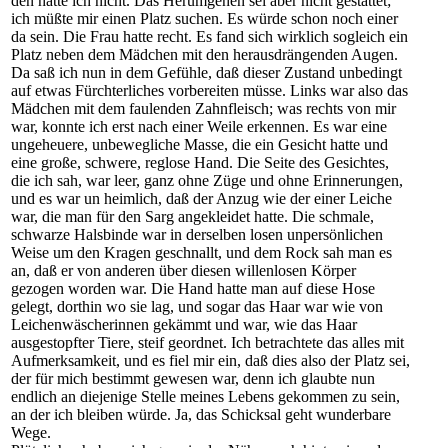
den hätte ich nicht. Das Herumgehen sei aber nicht gestattet;
ich müßte mir einen Platz suchen. Es würde schon noch einer
da sein. Die Frau hatte recht. Es fand sich wirklich sogleich ein
Platz neben dem Mädchen mit den herausdrängenden Augen.
Da saß ich nun in dem Gefühle, daß dieser Zustand unbedingt
auf etwas Fürchterliches vorbereiten müsse. Links war also das
Mädchen mit dem faulenden Zahnfleisch; was rechts von mir
war, konnte ich erst nach einer Weile erkennen. Es war eine
ungeheuere, unbewegliche Masse, die ein Gesicht hatte und
eine große, schwere, reglose Hand. Die Seite des Gesichtes,
die ich sah, war leer, ganz ohne Züge und ohne Erinnerungen,
und es war un heimlich, daß der Anzug wie der einer Leiche
war, die man für den Sarg angekleidet hatte. Die schmale,
schwarze Halsbinde war in derselben losen unpersönlichen
Weise um den Kragen geschnallt, und dem Rock sah man es
an, daß er von anderen über diesen willenlosen Körper
gezogen worden war. Die Hand hatte man auf diese Hose
gelegt, dorthin wo sie lag, und sogar das Haar war wie von
Leichenwäscherinnen gekämmt und war, wie das Haar
ausgestopfter Tiere, steif geordnet. Ich betrachtete das alles mit
Aufmerksamkeit, und es fiel mir ein, daß dies also der Platz sei,
der für mich bestimmt gewesen war, denn ich glaubte nun
endlich an diejenige Stelle meines Lebens gekommen zu sein,
an der ich bleiben würde. Ja, das Schicksal geht wunderbare
Wege.