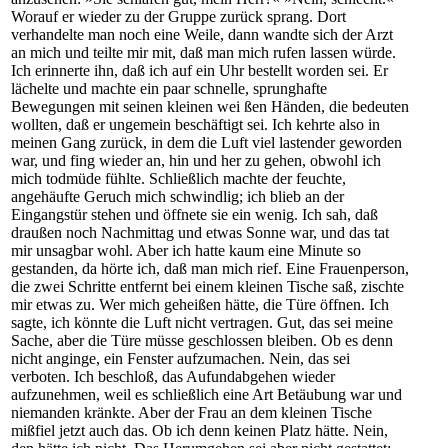
Worauf er wieder zu der Gruppe zurück sprang. Dort
verhandelte man noch eine Weile, dann wandte sich der Arzt
an mich und teilte mir mit, daß man mich rufen lassen würde.
Ich erinnerte ihn, daß ich auf ein Uhr bestellt worden sei. Er
lächelte und machte ein paar schnelle, sprunghafte
Bewegungen mit seinen kleinen wei ßen Händen, die bedeuten
wollten, daß er ungemein beschäftigt sei. Ich kehrte also in
meinen Gang zurück, in dem die Luft viel lastender geworden
war, und fing wieder an, hin und her zu gehen, obwohl ich
mich todmüde fühlte. Schließlich machte der feuchte,
angehäufte Geruch mich schwindlig; ich blieb an der
Eingangstür stehen und öffnete sie ein wenig. Ich sah, daß
draußen noch Nachmittag und etwas Sonne war, und das tat
mir unsagbar wohl. Aber ich hatte kaum eine Minute so
gestanden, da hörte ich, daß man mich rief. Eine Frauenperson,
die zwei Schritte entfernt bei einem kleinen Tische saß, zischte
mir etwas zu. Wer mich geheißen hätte, die Türe öffnen. Ich
sagte, ich könnte die Luft nicht vertragen. Gut, das sei meine
Sache, aber die Türe müsse geschlossen bleiben. Ob es denn
nicht anginge, ein Fenster aufzumachen. Nein, das sei
verboten. Ich beschloß, das Aufundabgehen wieder
aufzunehmen, weil es schließlich eine Art Betäubung war und
niemanden kränkte. Aber der Frau an dem kleinen Tische
mißfiel jetzt auch das. Ob ich denn keinen Platz hätte. Nein,