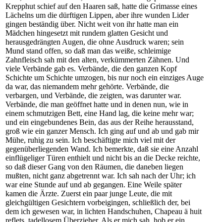
Krepphut schief auf den Haaren saß, hatte die Grimasse eines
Lächelns um die dürftigen Lippen, aber ihre wunden Lider
gingen beständig über. Nicht weit von ihr hatte man ein
Mädchen hingesetzt mit rundem glatten Gesicht und
herausgedrängten Augen, die ohne Ausdruck waren; sein
Mund stand offen, so daß man das weiße, schleimige
Zahnfleisch sah mit den alten, verkümmerten Zähnen. Und
viele Verbände gab es. Verbände, die den ganzen Kopf
Schichte um Schichte umzogen, bis nur noch ein einziges Auge
da war, das niemandem mehr gehörte. Verbände, die
verbargen, und Verbände, die zeigten, was darunter war.
Verbände, die man geöffnet hatte und in denen nun, wie in
einem schmutzigen Bett, eine Hand lag, die keine mehr war;
und ein eingebundenes Bein, das aus der Reihe herausstand,
groß wie ein ganzer Mensch. Ich ging auf und ab und gab mir
Mühe, ruhig zu sein. Ich beschäftigte mich viel mit der
gegenüberliegenden Wand. Ich bemerkte, daß sie eine Anzahl
einflügeliger Türen enthielt und nicht bis an die Decke reichte,
so daß dieser Gang von den Räumen, die daneben liegen
mußten, nicht ganz abgetrennt war. Ich sah nach der Uhr; ich
war eine Stunde auf und ab gegangen. Eine Weile später
kamen die Ärzte. Zuerst ein paar junge Leute, die mit
gleichgültigen Gesichtern vorbeigingen, schließlich der, bei
dem ich gewesen war, in lichten Handschuhen, Chapeau ä huit
reflets, tadellosem Überzieher. Als er mich sah, hob er ein