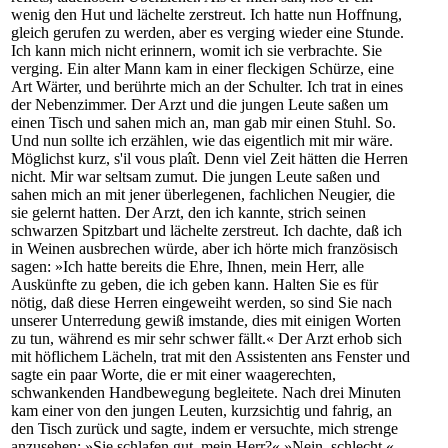
wenig den Hut und lächelte zerstreut. Ich hatte nun Hoffnung,
gleich gerufen zu werden, aber es verging wieder eine Stunde.
Ich kann mich nicht erinnern, womit ich sie verbrachte. Sie
verging. Ein alter Mann kam in einer fleckigen Schürze, eine
Art Wärter, und berührte mich an der Schulter. Ich trat in eines
der Nebenzimmer. Der Arzt und die jungen Leute saßen um
einen Tisch und sahen mich an, man gab mir einen Stuhl. So.
Und nun sollte ich erzählen, wie das eigentlich mit mir wäre.
Möglichst kurz, s'il vous plaît. Denn viel Zeit hätten die Herren
nicht. Mir war seltsam zumut. Die jungen Leute saßen und
sahen mich an mit jener überlegenen, fachlichen Neugier, die
sie gelernt hatten. Der Arzt, den ich kannte, strich seinen
schwarzen Spitzbart und lächelte zerstreut. Ich dachte, daß ich
in Weinen ausbrechen würde, aber ich hörte mich französisch
sagen: »Ich hatte bereits die Ehre, Ihnen, mein Herr, alle
Auskünfte zu geben, die ich geben kann. Halten Sie es für
nötig, daß diese Herren eingeweiht werden, so sind Sie nach
unserer Unterredung gewiß imstande, dies mit einigen Worten
zu tun, während es mir sehr schwer fällt.« Der Arzt erhob sich
mit höflichem Lächeln, trat mit den Assistenten ans Fenster und
sagte ein paar Worte, die er mit einer waagerechten,
schwankenden Handbewegung begleitete. Nach drei Minuten
kam einer von den jungen Leuten, kurzsichtig und fahrig, an
den Tisch zurück und sagte, indem er versuchte, mich strenge
anzusehen: »Sie schlafen gut, mein Herr?« »Nein, schlecht.«