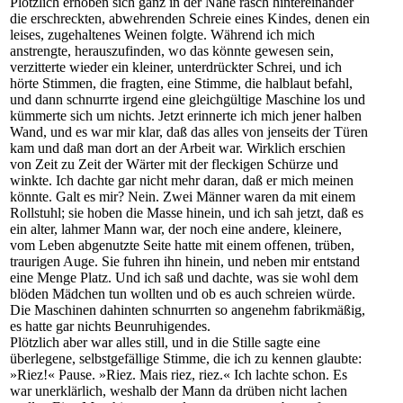
Plötzlich erhoben sich ganz in der Nähe rasch hintereinander
die erschreckten, abwehrenden Schreie eines Kindes, denen ein
leises, zugehaltenes Weinen folgte. Während ich mich
anstrengte, herauszufinden, wo das könnte gewesen sein,
verzitterte wieder ein kleiner, unterdrückter Schrei, und ich
hörte Stimmen, die fragten, eine Stimme, die halblaut befahl,
und dann schnurrte irgend eine gleichgültige Maschine los und
kümmerte sich um nichts. Jetzt erinnerte ich mich jener halben
Wand, und es war mir klar, daß das alles von jenseits der Türen
kam und daß man dort an der Arbeit war. Wirklich erschien
von Zeit zu Zeit der Wärter mit der fleckigen Schürze und
winkte. Ich dachte gar nicht mehr daran, daß er mich meinen
könnte. Galt es mir? Nein. Zwei Männer waren da mit einem
Rollstuhl; sie hoben die Masse hinein, und ich sah jetzt, daß es
ein alter, lahmer Mann war, der noch eine andere, kleinere,
vom Leben abgenutzte Seite hatte mit einem offenen, trüben,
traurigen Auge. Sie fuhren ihn hinein, und neben mir entstand
eine Menge Platz. Und ich saß und dachte, was sie wohl dem
blöden Mädchen tun wollten und ob es auch schreien würde.
Die Maschinen dahinten schnurrten so angenehm fabrikmäßig,
es hatte gar nichts Beunruhigendes.
Plötzlich aber war alles still, und in die Stille sagte eine
überlegene, selbstgefällige Stimme, die ich zu kennen glaubte:
»Riez!« Pause. »Riez. Mais riez, riez.« Ich lachte schon. Es
war unerklärlich, weshalb der Mann da drüben nicht lachen