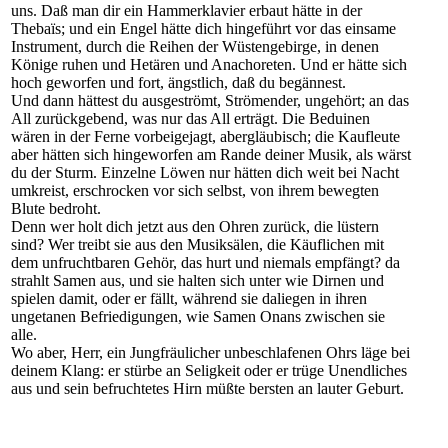
uns. Daß man dir ein Hammerklavier erbaut hätte in der
Thebaïs; und ein Engel hätte dich hingeführt vor das einsame
Instrument, durch die Reihen der Wüstengebirge, in denen
Könige ruhen und Hetären und Anachoreten. Und er hätte sich
hoch geworfen und fort, ängstlich, daß du begännest.
Und dann hättest du ausgeströmt, Strömender, ungehört; an das
All zurückgebend, was nur das All erträgt. Die Beduinen
wären in der Ferne vorbeigejagt, abergläubisch; die Kaufleute
aber hätten sich hingeworfen am Rande deiner Musik, als wärst
du der Sturm. Einzelne Löwen nur hätten dich weit bei Nacht
umkreist, erschrocken vor sich selbst, von ihrem bewegten
Blute bedroht.
Denn wer holt dich jetzt aus den Ohren zurück, die lüstern
sind? Wer treibt sie aus den Musiksälen, die Käuflichen mit
dem unfruchtbaren Gehör, das hurt und niemals empfängt? da
strahlt Samen aus, und sie halten sich unter wie Dirnen und
spielen damit, oder er fällt, während sie daliegen in ihren
ungetanen Befriedigungen, wie Samen Onans zwischen sie
alle.
Wo aber, Herr, ein Jungfräulicher unbeschlafenen Ohrs läge bei
deinem Klang: er stürbe an Seligkeit oder er trüge Unendliches
aus und sein befruchtetes Hirn müßte bersten an lauter Geburt.