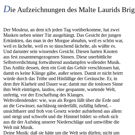
D
ie Aufzeichnungen des Malte Laurids Bri
Der Mouleur, an dem ich jeden Tag vorüberkomme, hat zwei
Masken neben seiner Tür ausgehängt. Das Gesicht der jungen
Ertränkten, das man in der Morgue abnahm, weil es schön war,
weil es lächelte, weil es so täuschend lächelte, als wüßte es.
Und darunter sein wissendes Gesicht. Diesen harten Knoten
aus fest zusammengezogenen Sinnen. Diese unerbittliche
Selbstverdichtung fortwährend ausdampfen wollender Musik.
Das Antlitz dessen, dem ein Gott das Gehör verschlossen hat,
damit es keine Klänge gäbe, außer seinen. Damit er nicht beirrt
würde durch das Trübe und Hinfällige der Geräusche. Er, in
dem ihre Klarheit und Dauer war; damit nur die tonlosen Sinne
ihm Welt eintrügen, lautlos, eine gespannte, wartende Welt,
unfertig, vor der Erschaffung des Klanges.
Weltvollendender: wie, was als Regen fällt über die Erde und
an die Gewässer, nachlässig niederfällt, zufällig fallend, -
unsichtbarer und froh von Gesetz wieder aufstehend aus allem
und steigt und schwebt und die Himmel bildet: so erhob sich
aus dir der Aufstieg unserer Niederschläge und umwölbte die
Welt mit Musik.
Deine Musik: daß sie hätte um die Welt sein dürfen; nicht um