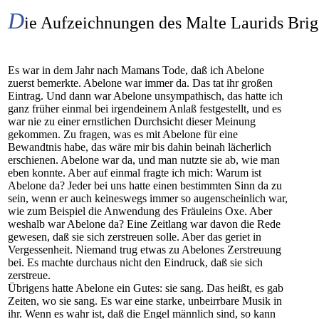
D
ie Aufzeichnungen des Malte Laurids Bri
Es war in dem Jahr nach Mamans Tode, daß ich Abelone
zuerst bemerkte. Abelone war immer da. Das tat ihr großen
Eintrag. Und dann war Abelone unsympathisch, das hatte ich
ganz früher einmal bei irgendeinem Anlaß festgestellt, und es
war nie zu einer ernstlichen Durchsicht dieser Meinung
gekommen. Zu fragen, was es mit Abelone für eine
Bewandtnis habe, das wäre mir bis dahin beinah lächerlich
erschienen. Abelone war da, und man nutzte sie ab, wie man
eben konnte. Aber auf einmal fragte ich mich: Warum ist
Abelone da? Jeder bei uns hatte einen bestimmten Sinn da zu
sein, wenn er auch keineswegs immer so augenscheinlich war,
wie zum Beispiel die Anwendung des Fräuleins Oxe. Aber
weshalb war Abelone da? Eine Zeitlang war davon die Rede
gewesen, daß sie sich zerstreuen solle. Aber das geriet in
Vergessenheit. Niemand trug etwas zu Abelones Zerstreuung
bei. Es machte durchaus nicht den Eindruck, daß sie sich
zerstreue.
Übrigens hatte Abelone ein Gutes: sie sang. Das heißt, es gab
Zeiten, wo sie sang. Es war eine starke, unbeirrbare Musik in
ihr. Wenn es wahr ist, daß die Engel männlich sind, so kann