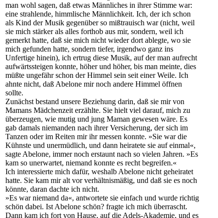
man wohl sagen, daß etwas Männliches in ihrer Stimme war:
eine strahlende, himmlische Männlichkeit. Ich, der ich schon
als Kind der Musik gegenüber so mißtrauisch war (nicht, weil
sie mich stärker als alles forthob aus mir, sondern, weil ich
gemerkt hatte, daß sie mich nicht wieder dort ablegte, wo sie
mich gefunden hatte, sondern tiefer, irgendwo ganz ins
Unfertige hinein), ich ertrug diese Musik, auf der man aufrecht
aufwärtssteigen konnte, höher und höher, bis man meinte, dies
müßte ungefähr schon der Himmel sein seit einer Weile. Ich
ahnte nicht, daß Abelone mir noch andere Himmel öffnen
sollte.
Zunächst bestand unsere Beziehung darin, daß sie mir von
Mamans Mädchenzeit erzählte. Sie hielt viel darauf, mich zu
überzeugen, wie mutig und jung Maman gewesen wäre. Es
gab damals niemanden nach ihrer Versicherung, der sich im
Tanzen oder im Reiten mir ihr messen konnte. »Sie war die
Kühnste und unermüdlich, und dann heiratete sie auf einmal«,
sagte Abelone, immer noch erstaunt nach so vielen Jahren. »Es
kam so unerwartet, niemand konnte es recht begreifen.«
Ich interessierte mich dafür, weshalb Abelone nicht geheiratet
hatte. Sie kam mir alt vor verhältnismäßig, und daß sie es noch
könnte, daran dachte ich nicht.
»Es war niemand da«, antwortete sie einfach und wurde richtig
schön dabei. Ist Abelone schön? fragte ich mich überrascht.
Dann kam ich fort von Hause, auf die Adels-Akademie, und es