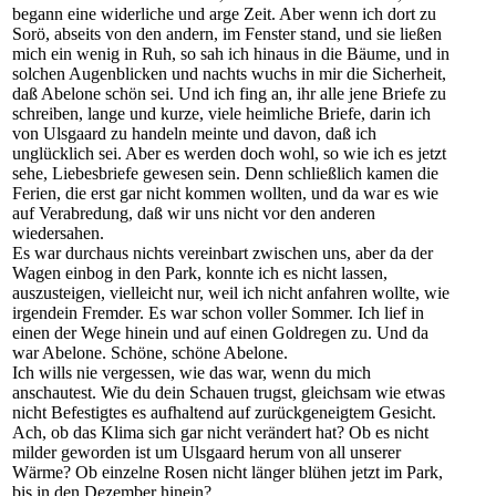
begann eine widerliche und arge Zeit. Aber wenn ich dort zu
Sorö, abseits von den andern, im Fenster stand, und sie ließen
mich ein wenig in Ruh, so sah ich hinaus in die Bäume, und in
solchen Augenblicken und nachts wuchs in mir die Sicherheit,
daß Abelone schön sei. Und ich fing an, ihr alle jene Briefe zu
schreiben, lange und kurze, viele heimliche Briefe, darin ich
von Ulsgaard zu handeln meinte und davon, daß ich
unglücklich sei. Aber es werden doch wohl, so wie ich es jetzt
sehe, Liebesbriefe gewesen sein. Denn schließlich kamen die
Ferien, die erst gar nicht kommen wollten, und da war es wie
auf Verabredung, daß wir uns nicht vor den anderen
wiedersahen.
Es war durchaus nichts vereinbart zwischen uns, aber da der
Wagen einbog in den Park, konnte ich es nicht lassen,
auszusteigen, vielleicht nur, weil ich nicht anfahren wollte, wie
irgendein Fremder. Es war schon voller Sommer. Ich lief in
einen der Wege hinein und auf einen Goldregen zu. Und da
war Abelone. Schöne, schöne Abelone.
Ich wills nie vergessen, wie das war, wenn du mich
anschautest. Wie du dein Schauen trugst, gleichsam wie etwas
nicht Befestigtes es aufhaltend auf zurückgeneigtem Gesicht.
Ach, ob das Klima sich gar nicht verändert hat? Ob es nicht
milder geworden ist um Ulsgaard herum von all unserer
Wärme? Ob einzelne Rosen nicht länger blühen jetzt im Park,
bis in den Dezember hinein?