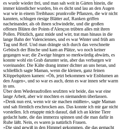
es wurde wieder frei, und man sah weit in Gärten hinein, die
immer künstlicher wurden, bis es dicht und lau an den Augen
war wie in einem Treibhaus: prunkvolle Pflanzen, die wir nicht
kannten, schlugen riesige Blätter auf, Ranken griffen
nacheinander, als ob ihnen schwindelte, und die großen
offenen Blüten der Points d'Alençon trübten alles mit ihren
Pollen. Plötzlich, ganz müde und wirr, trat man hinaus in die
lange Bahn der Valenciennes, und es war Winter und früh am
Tag und Reif. Und man drängte sich durch das verschneite
Gebüsch der Binche und kam an Plätze, wo noch keiner
gegangen war; die Zweige hingen so merkwürdig abwärts, es
konnte wohl ein Grab darunter sein, aber das verbargen wir
voreinander. Die Kälte drang immer dichter an uns heran, und
schließlich sagte Maman, wenn die kleinen, ganz feinen
Klöppelspitzen kamen: »Öh, jetzt bekommen wir Eisblumen an
den Augen«, und so war es auch, denn es war innen sehr warm
in uns.
Über dem Wiederaufrollen seufzten wir beide, das war eine
lange Arbeit, aber wir mochten es niemandem überlassen.
»Denk nun erst, wenn wir sie machen müßten«, sagte Maman
und sah förmlich erschrocken aus. Das konnte ich mir gar nicht
vorstellen. Ich ertappte mich darauf, daß ich an kleine Tiere
gedacht hatte, die das immerzu spinnen und die man dafür in
Ruhe läßt. Nein, es waren ja natürlich Frauen.
»Die sind gewiß in den Himmel gekommen, die das gemacht