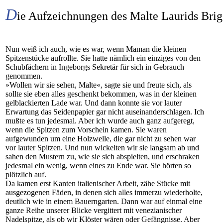
D
ie Aufzeichnungen des Malte Laurids Bri
Nun weiß ich auch, wie es war, wenn Maman die kleinen
Spitzenstücke aufrollte. Sie hatte nämlich ein einziges von den
Schubfächern in Ingeborgs Sekretär für sich in Gebrauch
genommen.
»Wollen wir sie sehen, Malte«, sagte sie und freute sich, als
sollte sie eben alles geschenkt bekommen, was in der kleinen
gelblackierten Lade war. Und dann konnte sie vor lauter
Erwartung das Seidenpapier gar nicht auseinanderschlagen. Ich
mußte es tun jedesmal. Aber ich wurde auch ganz aufgeregt,
wenn die Spitzen zum Vorschein kamen. Sie waren
aufgewunden um eine Holzwelle, die gar nicht zu sehen war
vor lauter Spitzen. Und nun wickelten wir sie langsam ab und
sahen den Mustern zu, wie sie sich abspielten, und erschraken
jedesmal ein wenig, wenn eines zu Ende war. Sie hörten so
plötzlich auf.
Da kamen erst Kanten italienischer Arbeit, zähe Stücke mit
ausgezogenen Fäden, in denen sich alles immerzu wiederholte,
deutlich wie in einem Bauerngarten. Dann war auf einmal eine
ganze Reihe unserer Blicke vergittert mit venezianischer
Nadelspitze, als ob wir Klöster wären oder Gefängnisse. Aber