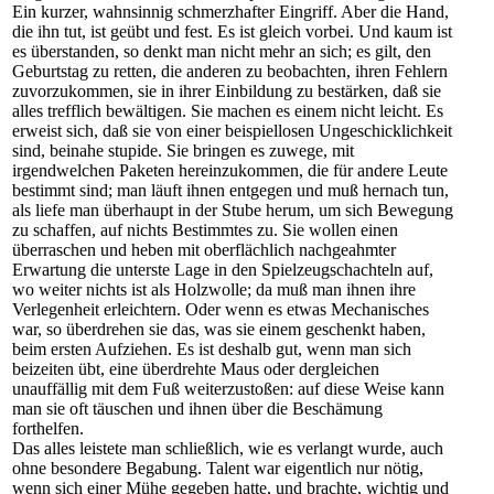
Ein kurzer, wahnsinnig schmerzhafter Eingriff. Aber die Hand,
die ihn tut, ist geübt und fest. Es ist gleich vorbei. Und kaum ist
es überstanden, so denkt man nicht mehr an sich; es gilt, den
Geburtstag zu retten, die anderen zu beobachten, ihren Fehlern
zuvorzukommen, sie in ihrer Einbildung zu bestärken, daß sie
alles trefflich bewältigen. Sie machen es einem nicht leicht. Es
erweist sich, daß sie von einer beispiellosen Ungeschicklichkeit
sind, beinahe stupide. Sie bringen es zuwege, mit
irgendwelchen Paketen hereinzukommen, die für andere Leute
bestimmt sind; man läuft ihnen entgegen und muß hernach tun,
als liefe man überhaupt in der Stube herum, um sich Bewegung
zu schaffen, auf nichts Bestimmtes zu. Sie wollen einen
überraschen und heben mit oberflächlich nachgeahmter
Erwartung die unterste Lage in den Spielzeugschachteln auf,
wo weiter nichts ist als Holzwolle; da muß man ihnen ihre
Verlegenheit erleichtern. Oder wenn es etwas Mechanisches
war, so überdrehen sie das, was sie einem geschenkt haben,
beim ersten Aufziehen. Es ist deshalb gut, wenn man sich
beizeiten übt, eine überdrehte Maus oder dergleichen
unauffällig mit dem Fuß weiterzustoßen: auf diese Weise kann
man sie oft täuschen und ihnen über die Beschämung
forthelfen.
Das alles leistete man schließlich, wie es verlangt wurde, auch
ohne besondere Begabung. Talent war eigentlich nur nötig,
wenn sich einer Mühe gegeben hatte, und brachte, wichtig und