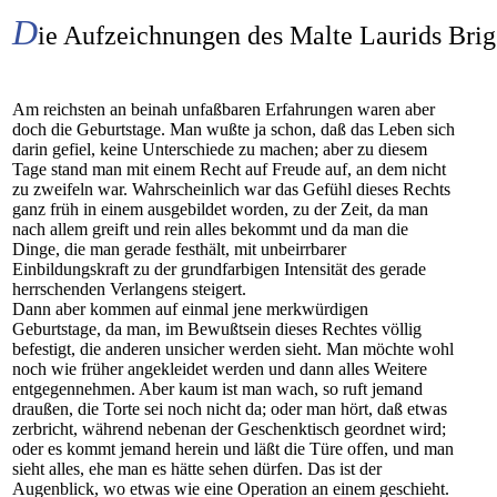
D
ie Aufzeichnungen des Malte Laurids Bri
Am reichsten an beinah unfaßbaren Erfahrungen waren aber
doch die Geburtstage. Man wußte ja schon, daß das Leben sich
darin gefiel, keine Unterschiede zu machen; aber zu diesem
Tage stand man mit einem Recht auf Freude auf, an dem nicht
zu zweifeln war. Wahrscheinlich war das Gefühl dieses Rechts
ganz früh in einem ausgebildet worden, zu der Zeit, da man
nach allem greift und rein alles bekommt und da man die
Dinge, die man gerade festhält, mit unbeirrbarer
Einbildungskraft zu der grundfarbigen Intensität des gerade
herrschenden Verlangens steigert.
Dann aber kommen auf einmal jene merkwürdigen
Geburtstage, da man, im Bewußtsein dieses Rechtes völlig
befestigt, die anderen unsicher werden sieht. Man möchte wohl
noch wie früher angekleidet werden und dann alles Weitere
entgegennehmen. Aber kaum ist man wach, so ruft jemand
draußen, die Torte sei noch nicht da; oder man hört, daß etwas
zerbricht, während nebenan der Geschenktisch geordnet wird;
oder es kommt jemand herein und läßt die Türe offen, und man
sieht alles, ehe man es hätte sehen dürfen. Das ist der
Augenblick, wo etwas wie eine Operation an einem geschieht.