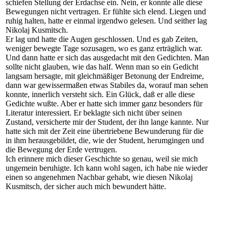
schiefen Stellung der Erdachse ein. Nein, er konnte alle diese
Bewegungen nicht vertragen. Er fühlte sich elend. Liegen und
ruhig halten, hatte er einmal irgendwo gelesen. Und seither lag
Nikolaj Kusmitsch.
Er lag und hatte die Augen geschlossen. Und es gab Zeiten,
weniger bewegte Tage sozusagen, wo es ganz erträglich war.
Und dann hatte er sich das ausgedacht mit den Gedichten. Man
sollte nicht glauben, wie das half. Wenn man so ein Gedicht
langsam hersagte, mit gleichmäßiger Betonung der Endreime,
dann war gewissermaßen etwas Stabiles da, worauf man sehen
konnte, innerlich versteht sich. Ein Glück, daß er alle diese
Gedichte wußte. Aber er hatte sich immer ganz besonders für
Literatur interessiert. Er beklagte sich nicht über seinen
Zustand, versicherte mir der Student, der ihn lange kannte. Nur
hatte sich mit der Zeit eine übertriebene Bewunderung für die
in ihm herausgebildet, die, wie der Student, herumgingen und
die Bewegung der Erde vertrugen.
Ich erinnere mich dieser Geschichte so genau, weil sie mich
ungemein beruhigte. Ich kann wohl sagen, ich habe nie wieder
einen so angenehmen Nachbar gehabt, wie diesen Nikolaj
Kusmitsch, der sicher auch mich bewundert hätte.