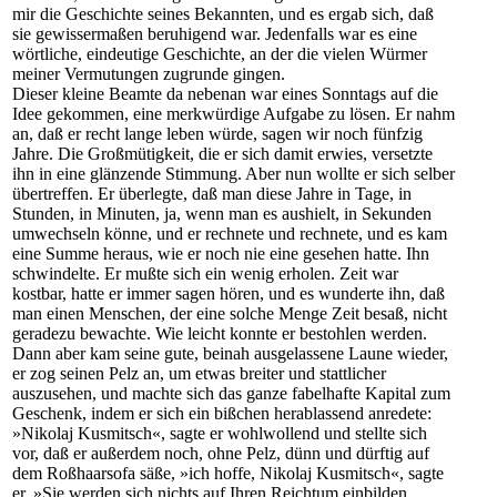
mir die Geschichte seines Bekannten, und es ergab sich, daß
sie gewissermaßen beruhigend war. Jedenfalls war es eine
wörtliche, eindeutige Geschichte, an der die vielen Würmer
meiner Vermutungen zugrunde gingen.
Dieser kleine Beamte da nebenan war eines Sonntags auf die
Idee gekommen, eine merkwürdige Aufgabe zu lösen. Er nahm
an, daß er recht lange leben würde, sagen wir noch fünfzig
Jahre. Die Großmütigkeit, die er sich damit erwies, versetzte
ihn in eine glänzende Stimmung. Aber nun wollte er sich selber
übertreffen. Er überlegte, daß man diese Jahre in Tage, in
Stunden, in Minuten, ja, wenn man es aushielt, in Sekunden
umwechseln könne, und er rechnete und rechnete, und es kam
eine Summe heraus, wie er noch nie eine gesehen hatte. Ihn
schwindelte. Er mußte sich ein wenig erholen. Zeit war
kostbar, hatte er immer sagen hören, und es wunderte ihn, daß
man einen Menschen, der eine solche Menge Zeit besaß, nicht
geradezu bewachte. Wie leicht konnte er bestohlen werden.
Dann aber kam seine gute, beinah ausgelassene Laune wieder,
er zog seinen Pelz an, um etwas breiter und stattlicher
auszusehen, und machte sich das ganze fabelhafte Kapital zum
Geschenk, indem er sich ein bißchen herablassend anredete:
»Nikolaj Kusmitsch«, sagte er wohlwollend und stellte sich
vor, daß er außerdem noch, ohne Pelz, dünn und dürftig auf
dem Roßhaarsofa säße, »ich hoffe, Nikolaj Kusmitsch«, sagte
er, »Sie werden sich nichts auf Ihren Reichtum einbilden.