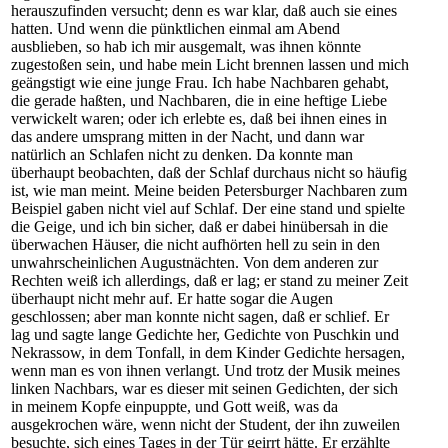
herauszufinden versucht; denn es war klar, daß auch sie eines
hatten. Und wenn die pünktlichen einmal am Abend
ausblieben, so hab ich mir ausgemalt, was ihnen könnte
zugestoßen sein, und habe mein Licht brennen lassen und mich
geängstigt wie eine junge Frau. Ich habe Nachbaren gehabt,
die gerade haßten, und Nachbaren, die in eine heftige Liebe
verwickelt waren; oder ich erlebte es, daß bei ihnen eines in
das andere umsprang mitten in der Nacht, und dann war
natürlich an Schlafen nicht zu denken. Da konnte man
überhaupt beobachten, daß der Schlaf durchaus nicht so häufig
ist, wie man meint. Meine beiden Petersburger Nachbaren zum
Beispiel gaben nicht viel auf Schlaf. Der eine stand und spielte
die Geige, und ich bin sicher, daß er dabei hinübersah in die
überwachen Häuser, die nicht aufhörten hell zu sein in den
unwahrscheinlichen Augustnächten. Von dem anderen zur
Rechten weiß ich allerdings, daß er lag; er stand zu meiner Zeit
überhaupt nicht mehr auf. Er hatte sogar die Augen
geschlossen; aber man konnte nicht sagen, daß er schlief. Er
lag und sagte lange Gedichte her, Gedichte von Puschkin und
Nekrassow, in dem Tonfall, in dem Kinder Gedichte hersagen,
wenn man es von ihnen verlangt. Und trotz der Musik meines
linken Nachbars, war es dieser mit seinen Gedichten, der sich
in meinem Kopfe einpuppte, und Gott weiß, was da
ausgekrochen wäre, wenn nicht der Student, der ihn zuweilen
besuchte, sich eines Tages in der Tür geirrt hätte. Er erzählte