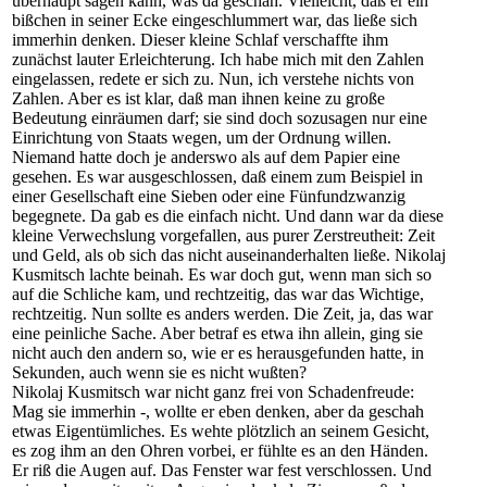
überhaupt sagen kann, was da geschah. Vielleicht, daß er ein
bißchen in seiner Ecke eingeschlummert war, das ließe sich
immerhin denken. Dieser kleine Schlaf verschaffte ihm
zunächst lauter Erleichterung. Ich habe mich mit den Zahlen
eingelassen, redete er sich zu. Nun, ich verstehe nichts von
Zahlen. Aber es ist klar, daß man ihnen keine zu große
Bedeutung einräumen darf; sie sind doch sozusagen nur eine
Einrichtung von Staats wegen, um der Ordnung willen.
Niemand hatte doch je anderswo als auf dem Papier eine
gesehen. Es war ausgeschlossen, daß einem zum Beispiel in
einer Gesellschaft eine Sieben oder eine Fünfundzwanzig
begegnete. Da gab es die einfach nicht. Und dann war da diese
kleine Verwechslung vorgefallen, aus purer Zerstreutheit: Zeit
und Geld, als ob sich das nicht auseinanderhalten ließe. Nikolaj
Kusmitsch lachte beinah. Es war doch gut, wenn man sich so
auf die Schliche kam, und rechtzeitig, das war das Wichtige,
rechtzeitig. Nun sollte es anders werden. Die Zeit, ja, das war
eine peinliche Sache. Aber betraf es etwa ihn allein, ging sie
nicht auch den andern so, wie er es herausgefunden hatte, in
Sekunden, auch wenn sie es nicht wußten?
Nikolaj Kusmitsch war nicht ganz frei von Schadenfreude:
Mag sie immerhin -, wollte er eben denken, aber da geschah
etwas Eigentümliches. Es wehte plötzlich an seinem Gesicht,
es zog ihm an den Ohren vorbei, er fühlte es an den Händen.
Er riß die Augen auf. Das Fenster war fest verschlossen. Und