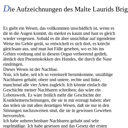
D
ie Aufzeichnungen des Malte Laurids Bri
Es giebt ein Wesen, das vollkommen unschädlich ist, wenn es
dir in die Augen kommt, du merkst es kaum und hast es gleich
wieder vergessen. Sobald es dir aber unsichtbar auf irgendeine
Weise ins Gehör gerät, so entwickelt es sich dort, es kriecht
gleichsam aus, und man hat Fälle gesehen, wo es bis ins
Gehirn vordrang und in diesem Organ verheerend gedieh,
ähnlich den Pneumokokken des Hundes, die durch die Nase
eindringen.
Dieses Wesen ist der Nachbar.
Nun, ich habe, seit ich so vereinzelt herumkomme, unzählige
Nachbaren gehabt; obere und untere, rechte und linke,
manchmal alle vier Arten zugleich. Ich könnte einfach die
Geschichte meiner Nachbaren schreiben; das wäre ein
Lebenswerk. Es wäre freilich mehr die Geschichte der
Krankheitserscheinungen, die sie in mir erzeugt haben; aber
das teilen sie mit allen derartigen Wesen, daß sie nur in den
Störungen nachzuweisen sind, die sie in gewissen Geweben
hervorrufen.
Ich habe unberechenbare Nachbaren gehabt und sehr
regelmäßige. Ich habe gesessen und das Gesetz der ersten