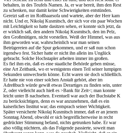
behalten, in des Teufels Namen. Ja, er war bereit, ihm den Rest
zu schenken, nur damit keine Schwierigkeiten entstünden.
Gereizt saß er im Roßhaarsofa und wartete, aber der Herr kam
nicht. Und er, Nikolaj Kusmitsch, der sich vor ein paar Wochen
mit Leichtigkeit so hatte dasitzen sehen, er konnte sich jetzt, da
er wirklich saß, den andern Nikolaj Kusmitsch, den im Pelz,
den Großmütigen, nicht vorstellen. Weiß der Himmel, was aus
ihm geworden war, wahrscheinlich war man seinen
Betrügereien auf die Spur gekommen, und er saß nun schon
irgendwo fest. Sicher hatte er nicht ihn allein ins Unglück
gebracht. Solche Hochstapler arbeiten immer im großen.
Es fiel ihm ein, daß es eine staatliche Behörde geben müsse,
eine Art Zeitbank, wo er wenigstens einen Teil seiner lumpigen
Sekunden umwechseln könne. Echt waren sie doch schließlich.
Er hatte nie von einer solchen Anstalt gehört, aber im
Adreßbuch würde gewiß etwas Derartiges zu finden sein, unter
Z, oder vielleicht auch hieß es >Bank für Zeit<; man konnte
leicht unter B nachsehen. Eventuell war auch der Buchstabe K
zu berücksichtigen, denn es war anzunehmen, daß es ein
kaiserliches Institut war; das entsprach seiner Wichtigkeit.
Später versicherte Nikolaj Kusmitsch immer, daß er an jenem
Sonntag Abend, obwohl er sich begreiflicherweise in recht
gedrückter Stimmung befand, nichts getrunken habe. Er war
also völlig nüchtern, als das Folgende passierte, soweit man