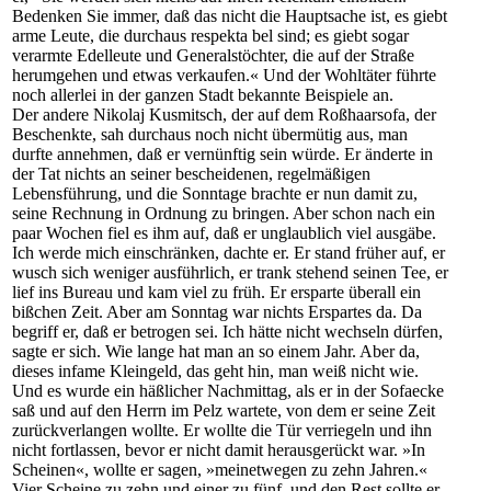
Bedenken Sie immer, daß das nicht die Hauptsache ist, es giebt
arme Leute, die durchaus respekta bel sind; es giebt sogar
verarmte Edelleute und Generalstöchter, die auf der Straße
herumgehen und etwas verkaufen.« Und der Wohltäter führte
noch allerlei in der ganzen Stadt bekannte Beispiele an.
Der andere Nikolaj Kusmitsch, der auf dem Roßhaarsofa, der
Beschenkte, sah durchaus noch nicht übermütig aus, man
durfte annehmen, daß er vernünftig sein würde. Er änderte in
der Tat nichts an seiner bescheidenen, regelmäßigen
Lebensführung, und die Sonntage brachte er nun damit zu,
seine Rechnung in Ordnung zu bringen. Aber schon nach ein
paar Wochen fiel es ihm auf, daß er unglaublich viel ausgäbe.
Ich werde mich einschränken, dachte er. Er stand früher auf, er
wusch sich weniger ausführlich, er trank stehend seinen Tee, er
lief ins Bureau und kam viel zu früh. Er ersparte überall ein
bißchen Zeit. Aber am Sonntag war nichts Erspartes da. Da
begriff er, daß er betrogen sei. Ich hätte nicht wechseln dürfen,
sagte er sich. Wie lange hat man an so einem Jahr. Aber da,
dieses infame Kleingeld, das geht hin, man weiß nicht wie.
Und es wurde ein häßlicher Nachmittag, als er in der Sofaecke
saß und auf den Herrn im Pelz wartete, von dem er seine Zeit
zurückverlangen wollte. Er wollte die Tür verriegeln und ihn
nicht fortlassen, bevor er nicht damit herausgerückt war. »In
Scheinen«, wollte er sagen, »meinetwegen zu zehn Jahren.«
Vier Scheine zu zehn und einer zu fünf, und den Rest sollte er