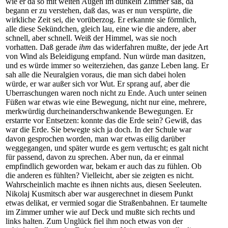
wie er da so mit weiten Augen im dunkeln Zimmer saß, da
begann er zu verstehen, daß das, was er nun verspürte, die
wirkliche Zeit sei, die vorüberzog. Er erkannte sie förmlich,
alle diese Sekündchen, gleich lau, eine wie die andere, aber
schnell, aber schnell. Weiß der Himmel, was sie noch
vorhatten. Daß gerade
ihm
das widerfahren mußte, der jede Art
von Wind als Beleidigung empfand. Nun würde man dasitzen,
und es würde immer so weiterziehen, das ganze Leben lang. Er
sah alle die Neuralgien voraus, die man sich dabei holen
würde, er war außer sich vor Wut. Er sprang auf, aber die
Uberraschungen waren noch nicht zu Ende. Auch unter seinen
Füßen war etwas wie eine Bewegung, nicht nur eine, mehrere,
merkwürdig durcheinanderschwankende Bewegungen. Er
erstarrte vor Entsetzen: konnte das die Erde sein? Gewiß, das
war die Erde. Sie bewegte sich ja doch. In der Schule war
davon gesprochen worden, man war etwas eilig darüber
weggegangen, und später wurde es gern vertuscht; es galt nicht
für passend, davon zu sprechen. Aber nun, da er einmal
empfindlich geworden war, bekam er auch das zu fühlen. Ob
die anderen es fühlten? Vielleicht, aber sie zeigten es nicht.
Wahrscheinlich machte es ihnen nichts aus, diesen Seeleuten.
Nikolaj Kusmitsch aber war ausgerechnet in diesem Punkt
etwas delikat, er vermied sogar die Straßenbahnen. Er taumelte
im Zimmer umher wie auf Deck und mußte sich rechts und
links halten. Zum Unglück fiel ihm noch etwas von der