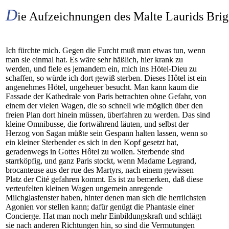
D
ie Aufzeichnungen des Malte Laurids Bri
Ich fürchte mich. Gegen die Furcht muß man etwas tun, wenn
man sie einmal hat. Es wäre sehr häßlich, hier krank zu
werden, und fiele es jemandem ein, mich ins Hötel-Dieu zu
schaffen, so würde ich dort gewiß sterben. Dieses Hôtel ist ein
angenehmes Hötel, ungeheuer besucht. Man kann kaum die
Fassade der Kathedrale von Paris betrachten ohne Gefahr, von
einem der vielen Wagen, die so schnell wie möglich über den
freien Plan dort hinein müssen, überfahren zu werden. Das sind
kleine Omnibusse, die fortwährend läuten, und selbst der
Herzog von Sagan müßte sein Gespann halten lassen, wenn so
ein kleiner Sterbender es sich in den Kopf gesetzt hat,
geradenwegs in Gottes Hôtel zu wollen. Sterbende sind
starrköpfig, und ganz Paris stockt, wenn Madame Legrand,
brocanteuse aus der rue des Martyrs, nach einem gewissen
Platz der Cité gefahren kommt. Es ist zu bemerken, daß diese
verteufelten kleinen Wagen ungemein anregende
Milchglasfenster haben, hinter denen man sich die herrlichsten
Agonien vor stellen kann; dafür genügt die Phantasie einer
Concierge. Hat man noch mehr Einbildungskraft und schlägt
sie nach anderen Richtungen hin, so sind die Vermutungen