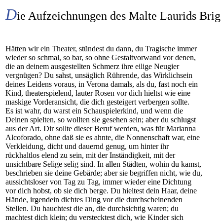
D
ie Aufzeichnungen des Malte Laurids Bri
Hätten wir ein Theater, stündest du dann, du Tragische immer
wieder so schmal, so bar, so ohne Gestaltvorwand vor denen,
die an deinem ausgestellten Schmerz ihre eilige Neugier
vergnügen? Du sahst, unsäglich Rührende, das Wirklichsein
deines Leidens voraus, in Verona damals, als du, fast noch ein
Kind, theaterspielend, lauter Rosen vor dich hieltst wie eine
maskige Vorderansicht, die dich gesteigert verbergen sollte.
Es ist wahr, du warst ein Schauspielerkind, und wenn die
Deinen spielten, so wollten sie gesehen sein; aber du schlugst
aus der Art. Dir sollte dieser Beruf werden, was für Marianna
Alcoforado, ohne daß sie es ahnte, die Nonnenschaft war, eine
Verkleidung, dicht und dauernd genug, um hinter ihr
rückhaltlos elend zu sein, mit der Inständigkeit, mit der
unsichtbare Selige selig sind. In allen Städten, wohin du kamst,
beschrieben sie deine Gebärde; aber sie begriffen nicht, wie du,
aussichtsloser von Tag zu Tag, immer wieder eine Dichtung
vor dich hobst, ob sie dich berge. Du hieltest dein Haar, deine
Hände, irgendein dichtes Ding vor die durchscheinenden
Stellen. Du hauchtest die an, die durchsichtig waren; du
machtest dich klein; du verstecktest dich, wie Kinder sich