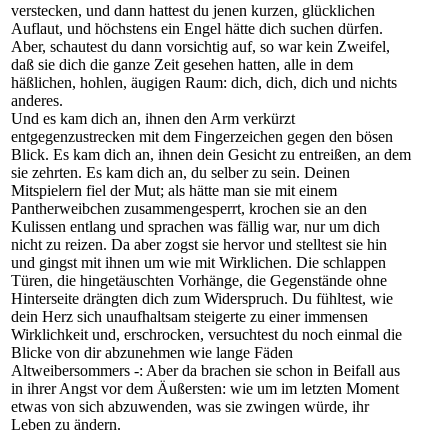
verstecken, und dann hattest du jenen kurzen, glücklichen
Auflaut, und höchstens ein Engel hätte dich suchen dürfen.
Aber, schautest du dann vorsichtig auf, so war kein Zweifel,
daß sie dich die ganze Zeit gesehen hatten, alle in dem
häßlichen, hohlen, äugigen Raum: dich, dich, dich und nichts
anderes.
Und es kam dich an, ihnen den Arm verkürzt
entgegenzustrecken mit dem Fingerzeichen gegen den bösen
Blick. Es kam dich an, ihnen dein Gesicht zu entreißen, an dem
sie zehrten. Es kam dich an, du selber zu sein. Deinen
Mitspielern fiel der Mut; als hätte man sie mit einem
Pantherweibchen zusammengesperrt, krochen sie an den
Kulissen entlang und sprachen was fällig war, nur um dich
nicht zu reizen. Da aber zogst sie hervor und stelltest sie hin
und gingst mit ihnen um wie mit Wirklichen. Die schlappen
Türen, die hingetäuschten Vorhänge, die Gegenstände ohne
Hinterseite drängten dich zum Widerspruch. Du fühltest, wie
dein Herz sich unaufhaltsam steigerte zu einer immensen
Wirklichkeit und, erschrocken, versuchtest du noch einmal die
Blicke von dir abzunehmen wie lange Fäden
Altweibersommers -: Aber da brachen sie schon in Beifall aus
in ihrer Angst vor dem Äußersten: wie um im letzten Moment
etwas von sich abzuwenden, was sie zwingen würde, ihr
Leben zu ändern.