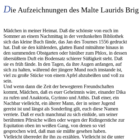
D
ie Aufzeichnungen des Malte Laurids Bri
Mädchen in meiner Heimat. Daß die schönste von euch im
Sommer an einem Nachmittag in der verdunkelten Bibliothek
sich das kleine Buch fände, das Jan des Tournes 1556 gedruckt
hat. Daß sie den kühlenden, glatten Band mitnähme hinaus in
den summenden Obstgarten oder hinüber zum Phlox, in dessen
übersüßtem Duft ein Bodensatz schierer Süßigkeit steht. Daß
sie es früh fände. In den Tagen, da ihre Augen anfangen, auf
sich zu halten, während der jüngere Mund noch imstande ist,
viel zu große Stücke von einem Apfel abzubeißen und voll zu
sein.
Und wenn dann die Zeit der bewegteren Freundschaften
kommt, Mädchen, daß es euer Geheimnis wäre, einander Dika
zu rufen und Anaktoria, Gyrinno und Atthis. Daß einer, ein
Nachbar vielleicht, ein älterer Mann, der in seiner Jugend
gereist ist und längst als Sonderling gilt, euch diese Namen
verriete. Daß er euch manchmal zu sich einlüde, um seiner
berühmten Pfirsiche willen oder wegen der Ridingerstiche zur
Equitation oben im weißen Gang, von denen so viel
gesprochen wird, daß man sie müßte gesehen haben.
Vielleicht überredet ihr ihn zu erzählen. Vielleicht ist die unter