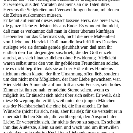
zu werden, aus den Vorräten des Seins an die Taten ihres
Herzens die Seligkeiten und Verzweiflungen heran, mit denen
die Zeiten auskommen müssen.
Er kennt auf einmal dieses entschlossene Herz, das bereit war,
die ganze Liebe zu leisten bis ans Ende. Es wundert ihn nicht,
daß man es verkannte; daß man in dieser überaus künftigen
Liebenden nur das Übermaß sah, nicht die neue Maßeinheit
von Liebe und Herzleid. Daß man die Inschrift ihres Daseins
auslegte wie sie damals gerade glaubhaft war, daß man ihr
endlich den Tod derjenigen zuschrieb, die der Gott einzeln
anreizt, aus sich hinauszulieben ohne Erwiderung. Vielleicht
waren selbst unter den von ihr gebildeten Freundinnen solche,
die es nicht begriffen: daß sie auf der Höhe ihres Handelns
nicht um einen klagte, der ihre Umarmung offen ließ, sondern
um den nicht mehr Möglichen, der ihrer Liebe gewachsen war.
Hier steht der Sinnende auf und tritt an sein Fenster, sein hohes
Zimmer ist ihm zu nah, er möchte Sterne sehen, wenn es
möglich ist. Er täuscht sich nicht über sich selbst. Er weiß, daß
diese Bewegung ihn erfüllt, weil unter den jungen Mädchen
aus der Nachbarschaft die eine ist, die ihn angeht. Er hat
Wünsche (nicht für sich, nein, aber für sie); für sie versteht er in
einer nächtlichen Stunde, die vorübergeht, den Anspruch der
Liebe. Er verspricht sich, ihr nichts davon zu sagen. Es scheint
ihm das Äußerste, allein zu sein und wach und um ihretwillen
zu denken, wie sehr im Recht jene Liebende war: wenn sie