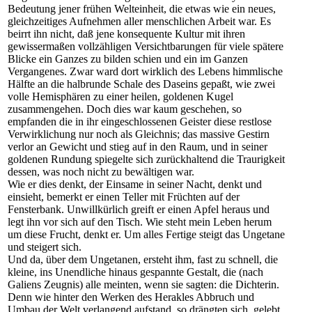
Bedeutung jener frühen Welteinheit, die etwas wie ein neues,
gleichzeitiges Aufnehmen aller menschlichen Arbeit war. Es
beirrt ihn nicht, daß jene konsequente Kultur mit ihren
gewissermaßen vollzähligen Versichtbarungen für viele spätere
Blicke ein Ganzes zu bilden schien und ein im Ganzen
Vergangenes. Zwar ward dort wirklich des Lebens himmlische
Hälfte an die halbrunde Schale des Daseins gepaßt, wie zwei
volle Hemisphären zu einer heilen, goldenen Kugel
zusammengehen. Doch dies war kaum geschehen, so
empfanden die in ihr eingeschlossenen Geister diese restlose
Verwirklichung nur noch als Gleichnis; das massive Gestirn
verlor an Gewicht und stieg auf in den Raum, und in seiner
goldenen Rundung spiegelte sich zurückhaltend die Traurigkeit
dessen, was noch nicht zu bewältigen war.
Wie er dies denkt, der Einsame in seiner Nacht, denkt und
einsieht, bemerkt er einen Teller mit Früchten auf der
Fensterbank. Unwillkürlich greift er einen Apfel heraus und
legt ihn vor sich auf den Tisch. Wie steht mein Leben herum
um diese Frucht, denkt er. Um alles Fertige steigt das Ungetane
und steigert sich.
Und da, über dem Ungetanen, ersteht ihm, fast zu schnell, die
kleine, ins Unendliche hinaus gespannte Gestalt, die (nach
Galiens Zeugnis) alle meinten, wenn sie sagten: die Dichterin.
Denn wie hinter den Werken des Herakles Abbruch und
Umbau der Welt verlangend aufstand, so drängten sich, gelebt