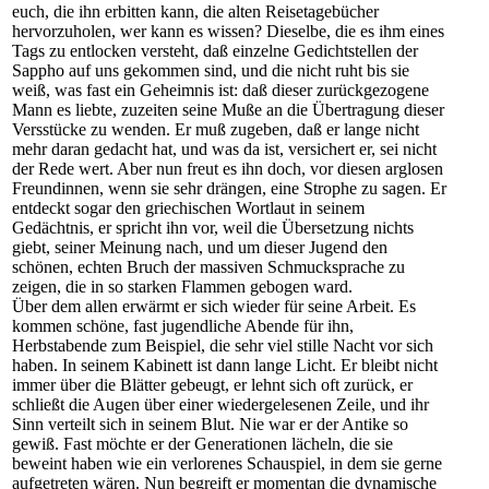
euch, die ihn erbitten kann, die alten Reisetagebücher
hervorzuholen, wer kann es wissen? Dieselbe, die es ihm eines
Tags zu entlocken versteht, daß einzelne Gedichtstellen der
Sappho auf uns gekommen sind, und die nicht ruht bis sie
weiß, was fast ein Geheimnis ist: daß dieser zurückgezogene
Mann es liebte, zuzeiten seine Muße an die Übertragung dieser
Versstücke zu wenden. Er muß zugeben, daß er lange nicht
mehr daran gedacht hat, und was da ist, versichert er, sei nicht
der Rede wert. Aber nun freut es ihn doch, vor diesen arglosen
Freundinnen, wenn sie sehr drängen, eine Strophe zu sagen. Er
entdeckt sogar den griechischen Wortlaut in seinem
Gedächtnis, er spricht ihn vor, weil die Übersetzung nichts
giebt, seiner Meinung nach, und um dieser Jugend den
schönen, echten Bruch der massiven Schmucksprache zu
zeigen, die in so starken Flammen gebogen ward.
Über dem allen erwärmt er sich wieder für seine Arbeit. Es
kommen schöne, fast jugendliche Abende für ihn,
Herbstabende zum Beispiel, die sehr viel stille Nacht vor sich
haben. In seinem Kabinett ist dann lange Licht. Er bleibt nicht
immer über die Blätter gebeugt, er lehnt sich oft zurück, er
schließt die Augen über einer wiedergelesenen Zeile, und ihr
Sinn verteilt sich in seinem Blut. Nie war er der Antike so
gewiß. Fast möchte er der Generationen lächeln, die sie
beweint haben wie ein verlorenes Schauspiel, in dem sie gerne
aufgetreten wären. Nun begreift er momentan die dynamische